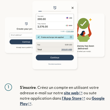
1
S'inscrire
. Créez un compte en utilisant votre
(s'ouvre dans u
adresse e-mail sur notre
site web
ou sute
(s'ouvre dans
notre application dans
l'App Store
ou
Google
(s'ouvre dans une nouvelle fenêtre)
Play
.