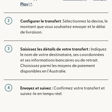
(s'ouvre dans une nouvelle fenêtre)
Play
.
2
Configurer le transfert
. Sélectionnez la devise, le
montant que vous souhaitez envoyer et le délai
de livraison.
3
Saisissez les détails de votre transfert :
Indiquez
le nom de votre destinataire, ses coordonnées
et ses informations bancaires ou de retrait.
Choisissez parmi les moyens de paiement
disponibles en l'Australie.
4
Envoyez et suivez :
Confirmez votre transfert et
suivez-le en temps réel.