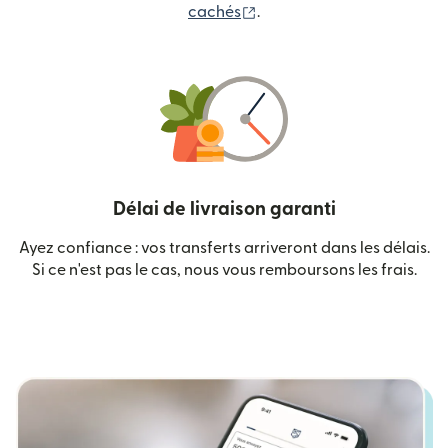
(s'ouvre dans une nouvelle
cachés
.
Délai de livraison garanti
Ayez confiance : vos transferts arriveront dans les délais.
Si ce n'est pas le cas, nous vous remboursons les frais.