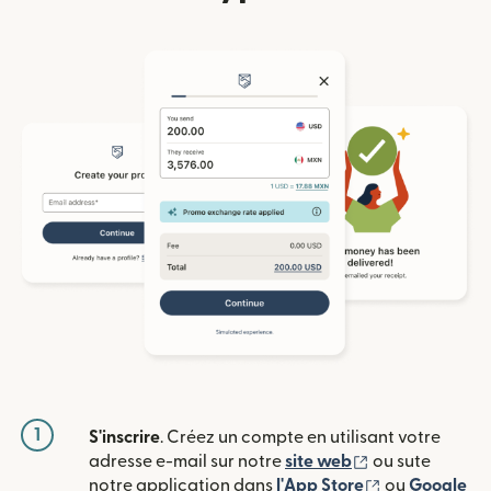
1
S'inscrire
. Créez un compte en utilisant votre
(s'ouvre dans u
adresse e-mail sur notre
site web
ou sute
(s'ouvre dans
notre application dans
l'App Store
ou
Google