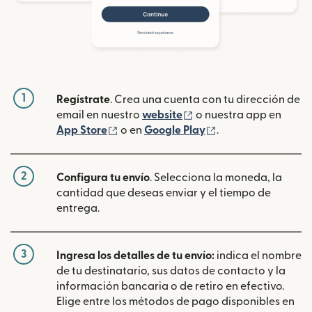
1
Regístrate
. Crea una cuenta con tu dirección de
(se abre en una ventan
email en nuestro
website
o nuestra app en
(se abre en una ventana nueva)
(se abre en una ve
App Store
o en
Google Play
.
2
Configura tu envío
. Selecciona la moneda, la
cantidad que deseas enviar y el tiempo de
entrega.
3
Ingresa los detalles de tu envío:
indica el nombre
de tu destinatario, sus datos de contacto y la
información bancaria o de retiro en efectivo.
Elige entre los métodos de pago disponibles en