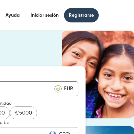
Ayuda
Iniciar sesión
Registrarse
e en una ventana nueva)
 en una ventana nueva)
EUR
ntidad
00
€
5000
ecibe