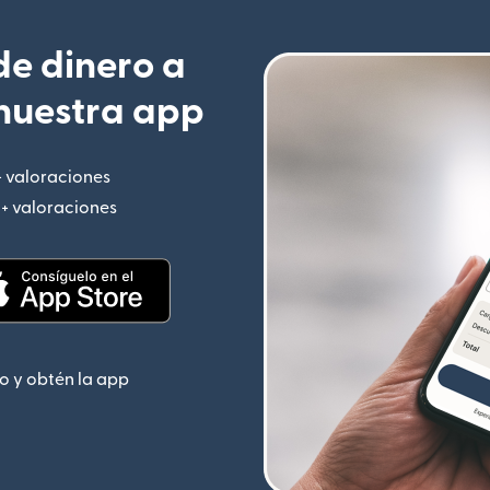
e dinero a
nuestra app
+ valoraciones
(se abre en una ventana nueva)
M+ valoraciones
(se abre en una ventana nueva)
 nueva)
(se abre en una ventana nueva)
o y obtén la app