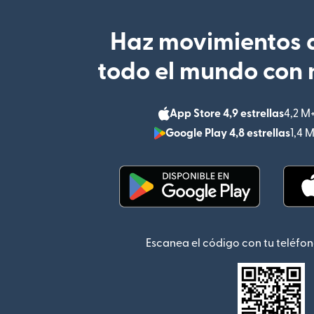
Haz movimientos d
todo el mundo con 
App Store 4,9 estrellas
4,2 M
Google Play 4,8 estrellas
1,4 
(se abre en una ventana
Escanea el código con tu teléfon