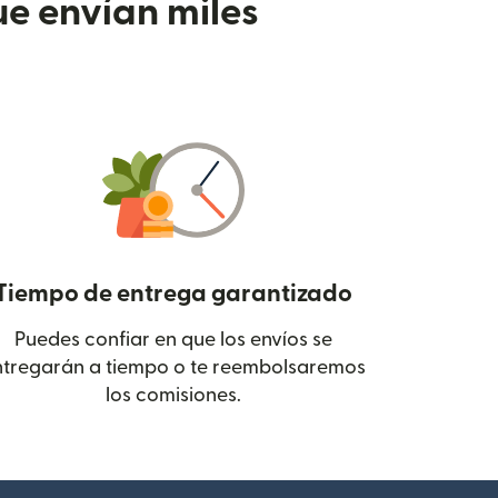
e envían miles
Tiempo de entrega garantizado
Puedes confiar en que los envíos se
 en una ventana nueva)
ntregarán a tiempo o te reembolsaremos
los comisiones.