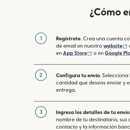
¿Cómo en
1
Regístrate
. Crea una cuenta co
(
de email en nuestro
website
(se abre en una
en
App Store
o en
Google Pl
2
Configura tu envío
. Selecciona
cantidad que deseas enviar y e
entrega.
3
Ingresa los detalles de tu envío
nombre de tu destinatario, sus
contacto y la información banc