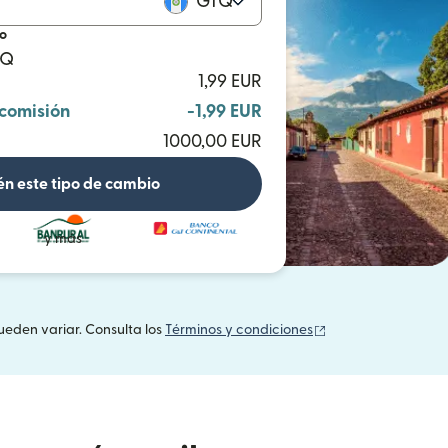
GTQ
io
TQ
1,99 EUR
 comisión
-1,99 EUR
1000,00 EUR
n este tipo de cambio
y más
(se abre en una v
ueden variar. Consulta los
Términos y condiciones