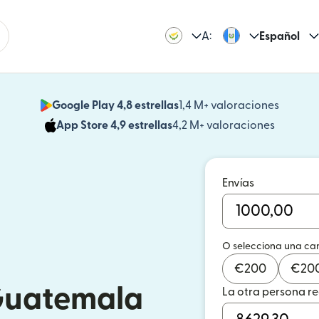
A:
Español
Google Play 4,8 estrellas
1,4 M+ valoraciones
(se abr
App Store 4,9 estrellas
4,2 M+ valoraciones
(se abre
Envías
O selecciona una ca
€
200
€
20
 Guatemala
La otra persona r