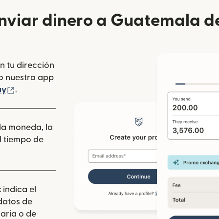
viar dinero a Guatemala d
n tu dirección
se abre en una ventana nueva)
o nuestra app
 ventana nueva)
(se abre en una ventana nueva)
ay
.
 la moneda, la
l tiempo de
:
indica el
 datos de
aria o de