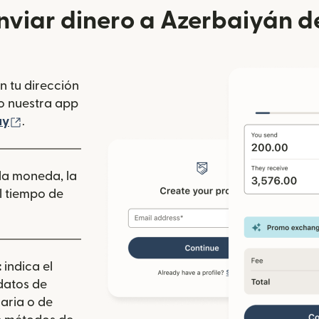
viar dinero a Azerbaiyán d
n tu dirección
se abre en una ventana nueva)
o nuestra app
 ventana nueva)
(se abre en una ventana nueva)
ay
.
 la moneda, la
l tiempo de
:
indica el
 datos de
aria o de