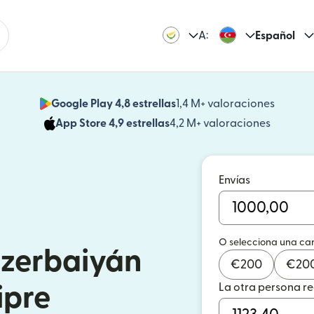
A:
Español
Google Play 4,8 estrellas
1,4 M+ valoraciones
(se abr
App Store 4,9 estrellas
4,2 M+ valoraciones
(se abre
Envías
O selecciona una ca
Azerbaiyán
€
200
€
20
La otra persona r
ipre