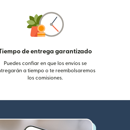
Tiempo de entrega garantizado
Puedes confiar en que los envíos se
 en una ventana nueva)
ntregarán a tiempo o te reembolsaremos
los comisiones.