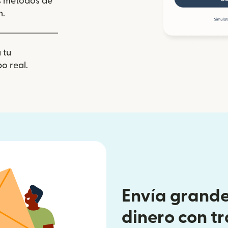
los métodos de
n.
 tu
o real.
Envía grande
dinero con t