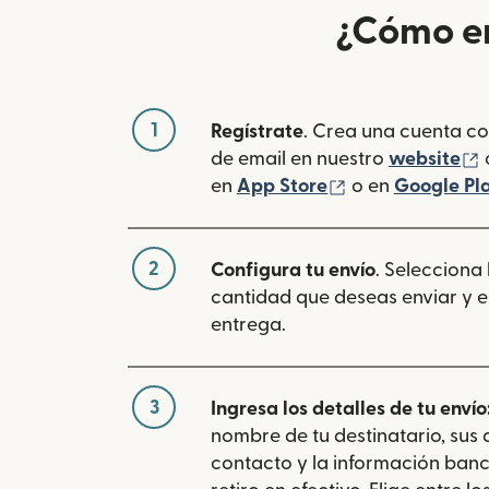
¿Cómo en
1
Regístrate
. Crea una cuenta co
(
de email en nuestro
website
(se abre en una
en
App Store
o en
Google Pl
2
Configura tu envío
. Selecciona
cantidad que deseas enviar y e
entrega.
3
Ingresa los detalles de tu envío
nombre de tu destinatario, sus
contacto y la información banc