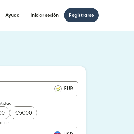
Ayuda
Iniciar sesión
Registrarse
e en una ventana nueva)
 en una ventana nueva)
EUR
ntidad
00
€
5000
ecibe