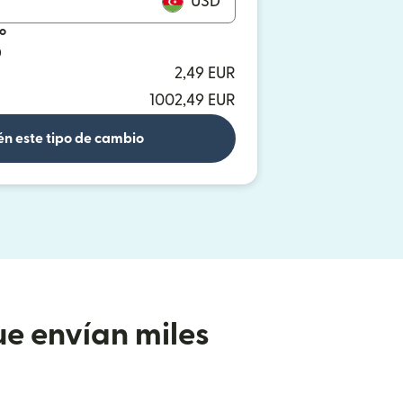
USD
io
D
2,49 EUR
1002,49 EUR
n este tipo de cambio
e envían miles