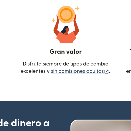
Gran valor
Disfruta siempre de tipos de cambio
(se abre
excelentes y
sin comisiones ocultos
.
e
e dinero a