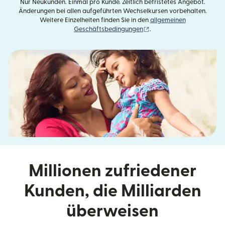
Nur Neukunden. Einmal pro Kunde. Zeitlich befristetes Angebot.
Änderungen bei allen aufgeführten Wechselkursen vorbehalten.
Weitere Einzelheiten finden Sie in den
allgemeinen
(wird in einem neuen Fens
Geschäftsbedingungen
.
Millionen zufriedener
Kunden, die Milliarden
überweisen