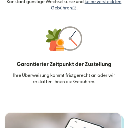
Konstant günstige Wechselkurse und
keine versteckten
(wird in einem neuen Fen
Gebühren
.
Garantierter Zeitpunkt der Zustellung
Ihre Überweisung kommt fristgerecht an oder wir
erstatten Ihnen die Gebühren.