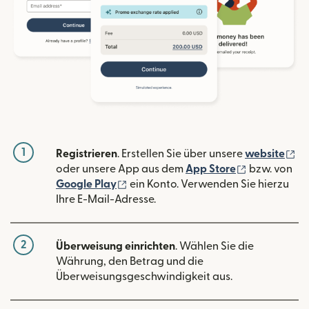
1
(w
Registrieren
. Erstellen Sie über unsere
website
(wird in ein
oder unsere App aus dem
App Store
bzw. von
(wird in einem neuen Fenster geöffn
Google Play
ein Konto. Verwenden Sie hierzu
Ihre E-Mail-Adresse.
2
Überweisung einrichten
. Wählen Sie die
Währung, den Betrag und die
Überweisungsgeschwindigkeit aus.