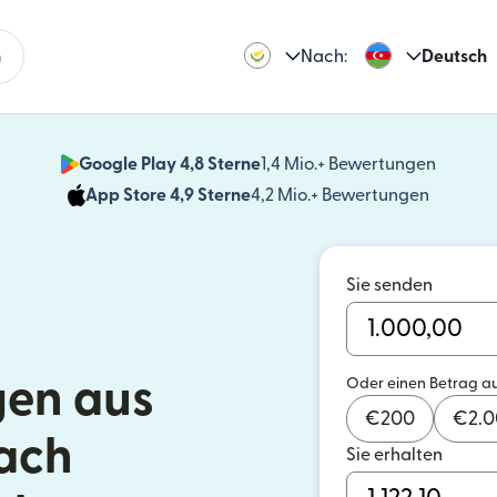
n
Nach:
Deutsch
Google Play 4,8 Sterne
1,4 Mio.+ Bewertungen
(wird i
App Store 4,9 Sterne
4,2 Mio.+ Bewertungen
(wird in
Sie senden
en aus
Oder einen Betrag a
€
200
€
2.
ach
Sie erhalten