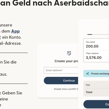
an Geld nach Aserbaidscha
 unsere
 Fenster geöffnet)
s dem
App
nster geöffnet)
(wird in einem neuen Fenster geöffnet)
ein Konto.
il-Adresse.
n Sie die
aus.
:
Geben Sie
eine
r