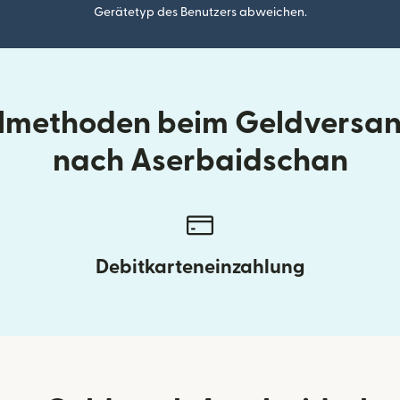
Gerätetyp des Benutzers abweichen.
llmethoden beim Geldversa
nach Aserbaidschan
Debitkarteneinzahlung