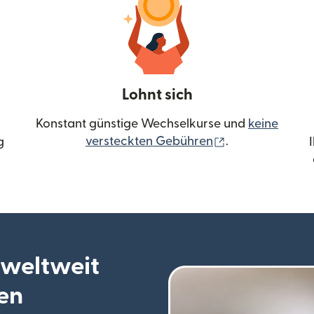
Lohnt sich
Konstant günstige Wechselkurse und
keine
(wird in einem 
versteckten Gebühren
.
g
 weltweit
en