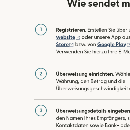
Wie sendet m
1
Registrieren
. Erstellen Sie über
(wird in einem neuen
website
oder unsere App au
(wird in einem neuen Fe
Store
bzw. von
Google Play
Verwenden Sie hierzu Ihre E-Ma
2
Überweisung einrichten
. Wähle
Währung, den Betrag und die
Überweisungsgeschwindigkeit 
3
Überweisungsdetails eingeben
den Namen Ihres Empfängers, s
Kontaktdaten sowie Bank- ode