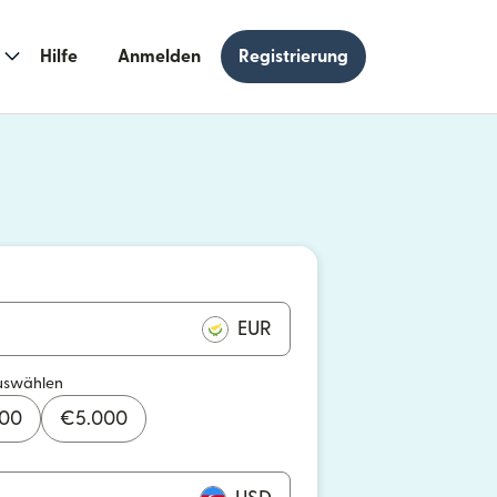
Hilfe
Anmelden
Registrierung
n einem neuen Fenster geöffnet)
 einem neuen Fenster geöffnet)
EUR
uswählen
000
€
5.000