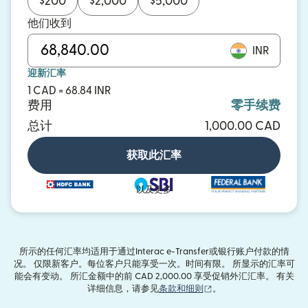
$
200
$
2,000
$
5,000
他们收到
INR
迎新汇率
1 CAD = 68.84 INR
费用
零手续费
总计
1,000.00 CAD
获取此汇率
以及更多
所示的任何汇率均适用于通过Interac e-Transfer或银行账户付款的情
况。 仅限新客户。每位客户只能享受一次。时间有限。 所显示的汇率可
能会有变动。 所汇金额中的前 CAD 2,000.00 享受促销外汇汇率。 有关
（在新窗口中打开）
详细信息，请参见
条款和细则
。