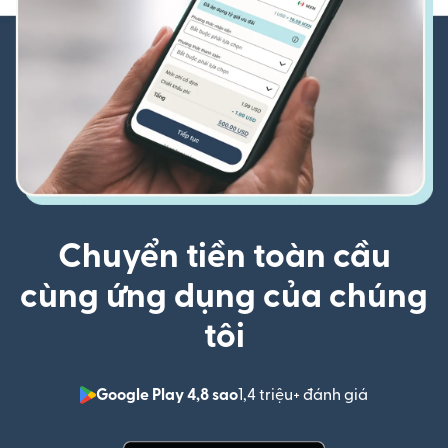
Chuyển tiền toàn cầu
cùng ứng dụng của chúng
tôi
Google Play 4,8 sao
1,4 triệu+ đánh giá
(mở trong 