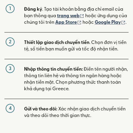
1
Đăng ký
. Tạo tài khoản bằng địa chỉ email của
(mở trong cửa sổ mới)
bạn thông qua
trang web
hoặc ứng dụng của
(mở trong cửa sổ mới)
(mở
chúng tôi trên
App Store
hoặc
Google Play
.
2
Thiết lập giao dịch chuyển tiền
. Chọn đơn vị tiền
tệ, số tiền bạn muốn gửi và tốc độ nhận tiền.
3
Nhập thông tin chuyển tiền:
Điền tên người nhận,
thông tin liên hệ và thông tin ngân hàng hoặc
nhận tiền mặt. Chọn phương thức thanh toán
khả dụng tại Greece.
4
Gửi và theo dõi:
Xác nhận giao dịch chuyển tiền
và theo dõi theo thời gian thực.