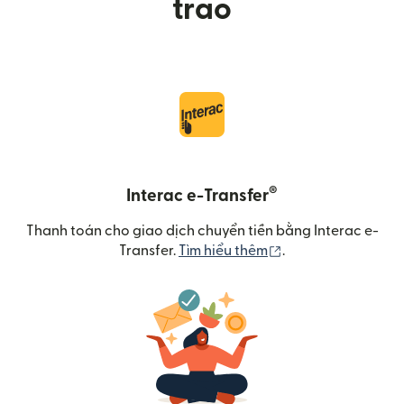
trao
®
Interac e-Transfer
Thanh toán cho giao dịch chuyển tiền bằng Interac e-
(mở trong cửa sổ m
Transfer.
Tìm hiểu thêm
.