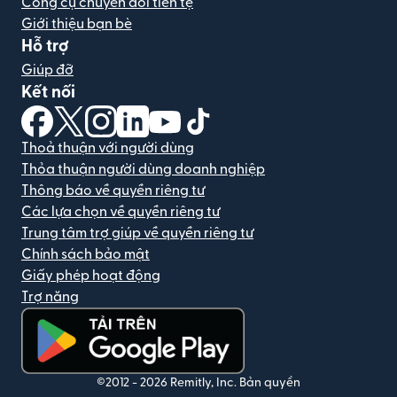
Công cụ chuyển đổi tiền tệ
Giới thiệu bạn bè
Hỗ trợ
Giúp đỡ
Kết nối
(mở trong cửa sổ mới)
(mở trong cửa sổ mới)
(mở trong cửa sổ mới)
(mở trong cửa sổ mới)
(mở trong cửa sổ mới)
(mở trong cửa sổ mới)
Thoả thuận với người dùng
Thỏa thuận người dùng doanh nghiệp
Thông báo về quyền riêng tư
Các lựa chọn về quyền riêng tư
Trung tâm trợ giúp về quyền riêng tư
Chính sách bảo mật
Giấy phép hoạt động
Trợ năng
(mở trong cửa sổ mới)
©2012 -
2026
Remitly, Inc.
Bản quyền