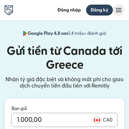
Đăng nhập
Đăng ký
Google Play 4,8 sao
1,4 triệu+ đánh giá
(mở trong 
Gửi tiền từ Canada tới
Greece
Nhận tỷ giá đặc biệt và không mất phí cho giao
dịch chuyển tiền đầu tiên với Remitly
Bạn gửi
CAD