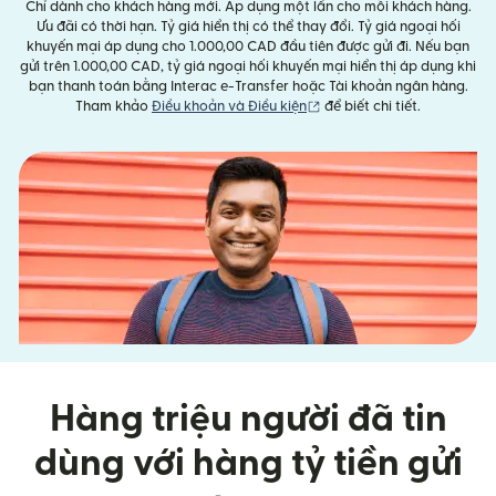
Chỉ dành cho khách hàng mới. Áp dụng một lần cho mỗi khách hàng.
Ưu đãi có thời hạn. Tỷ giá hiển thị có thể thay đổi. Tỷ giá ngoại hối
khuyến mại áp dụng cho 1.000,00 CAD đầu tiên được gửi đi. Nếu bạn
gửi trên 1.000,00 CAD, tỷ giá ngoại hối khuyến mại hiển thị áp dụng khi
bạn thanh toán bằng Interac e-Transfer hoặc Tài khoản ngân hàng.
(mở trong cửa sổ mới)
Tham khảo
Điều khoản và Điều kiện
để biết chi tiết.
Hàng triệu người đã tin
dùng với hàng tỷ tiền gửi