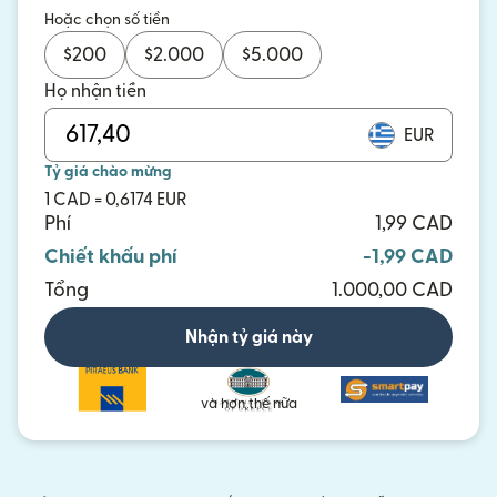
Hoặc chọn số tiền
$
200
$
2.000
$
5.000
Họ nhận tiền
EUR
Tỷ giá chào mừng
1 CAD = 0,6174 EUR
Phí
1,99 CAD
Chiết khấu phí
-1,99 CAD
Tổng
1.000,00 CAD
Nhận tỷ giá này
và hơn thế nữa