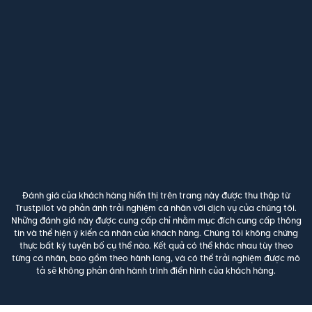
Đánh giá của khách hàng hiển thị trên trang này được thu thập từ
Trustpilot và phản ánh trải nghiệm cá nhân với dịch vụ của chúng tôi.
Những đánh giá này được cung cấp chỉ nhằm mục đích cung cấp thông
tin và thể hiện ý kiến cá nhân của khách hàng. Chúng tôi không chứng
thực bất kỳ tuyên bố cụ thể nào. Kết quả có thể khác nhau tùy theo
từng cá nhân, bao gồm theo hành lang, và có thể trải nghiệm được mô
tả sẽ không phản ánh hành trình điển hình của khách hàng.