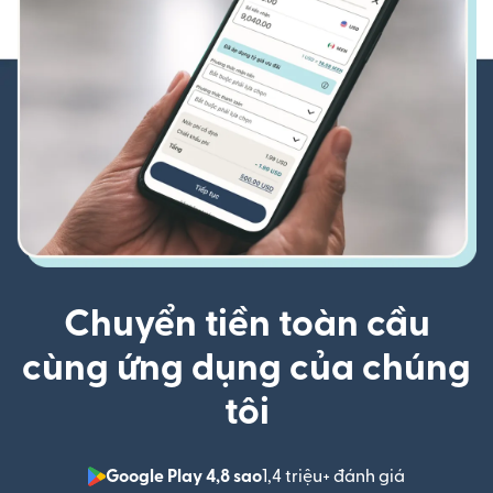
Chuyển tiền toàn cầu
cùng ứng dụng của chúng
tôi
Google Play 4,8 sao
1,4 triệu+ đánh giá
(mở trong 