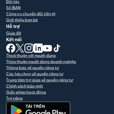
Đối tác
Số IBAN
Công cụ chuyển đổi tiền tệ
Giới thiệu bạn bè
Hỗ trợ
Giúp đỡ
Kết nối
(mở trong cửa sổ mới)
(mở trong cửa sổ mới)
(mở trong cửa sổ mới)
(mở trong cửa sổ mới)
(mở trong cửa sổ mới)
(mở trong cửa sổ mới)
Thoả thuận với người dùng
Thỏa thuận người dùng doanh nghiệp
Thông báo về quyền riêng tư
Các lựa chọn về quyền riêng tư
Trung tâm trợ giúp về quyền riêng tư
Chính sách bảo mật
Giấy phép hoạt động
Trợ năng