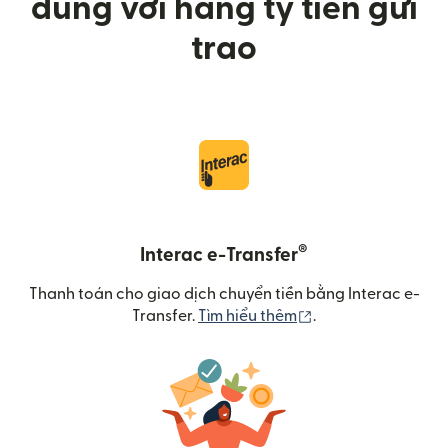
dùng với hàng tỷ tiền gửi
trao
®
Interac e-Transfer
Thanh toán cho giao dịch chuyển tiền bằng Interac e-
(mở trong cửa sổ m
Transfer.
Tìm hiểu thêm
.