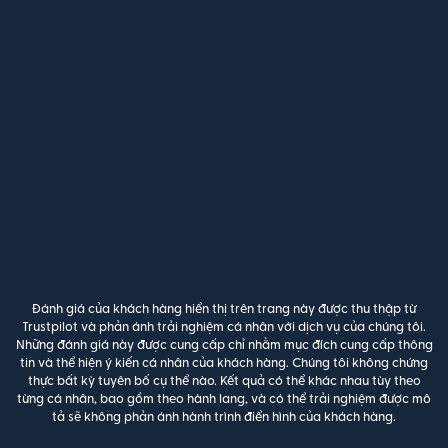
Đánh giá của khách hàng hiển thị trên trang này được thu thập từ
Trustpilot và phản ánh trải nghiệm cá nhân với dịch vụ của chúng tôi.
Những đánh giá này được cung cấp chỉ nhằm mục đích cung cấp thông
tin và thể hiện ý kiến cá nhân của khách hàng. Chúng tôi không chứng
thực bất kỳ tuyên bố cụ thể nào. Kết quả có thể khác nhau tùy theo
từng cá nhân, bao gồm theo hành lang, và có thể trải nghiệm được mô
tả sẽ không phản ánh hành trình điển hình của khách hàng.