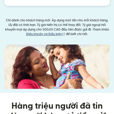
Chỉ dành cho khách hàng mới. Áp dụng một lần cho mỗi khách hàng.
Ưu đãi có thời hạn. Tỷ giá hiển thị có thể thay đổi. Tỷ giá ngoại hối
khuyến mại áp dụng cho 500,00 CAD đầu tiên được gửi đi. Tham khảo
(mở trong cửa sổ mới)
Điều khoản và Điều kiện
để biết chi tiết.
Hàng triệu người đã tin