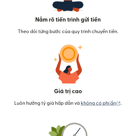
Nắm rõ tiến trình gửi tiền
Theo dõi từng bước của quy trình chuyển tiền.
Giá trị cao
(mở tr
Luôn hưởng tỷ giá hấp dẫn và
không có phí ẩn
.