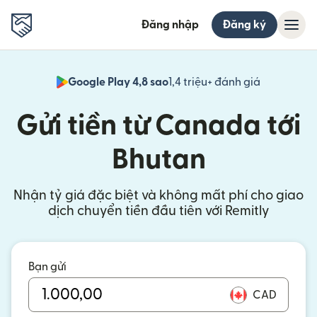
Đăng nhập
Đăng ký
Google Play 4,8 sao
1,4 triệu+ đánh giá
(mở trong 
Gửi tiền từ Canada tới
Bhutan
Nhận tỷ giá đặc biệt và không mất phí cho giao
dịch chuyển tiền đầu tiên với Remitly
Bạn gửi
CAD