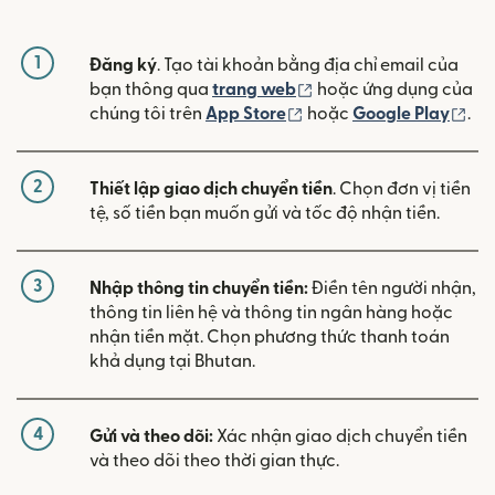
1
Đăng ký
. Tạo tài khoản bằng địa chỉ email của
(mở trong cửa sổ mới)
bạn thông qua
trang web
hoặc ứng dụng của
(mở trong cửa sổ mới)
(mở
chúng tôi trên
App Store
hoặc
Google Play
.
2
Thiết lập giao dịch chuyển tiền
. Chọn đơn vị tiền
tệ, số tiền bạn muốn gửi và tốc độ nhận tiền.
3
Nhập thông tin chuyển tiền:
Điền tên người nhận,
thông tin liên hệ và thông tin ngân hàng hoặc
nhận tiền mặt. Chọn phương thức thanh toán
khả dụng tại Bhutan.
4
Gửi và theo dõi:
Xác nhận giao dịch chuyển tiền
và theo dõi theo thời gian thực.