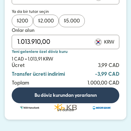
Ya da bir tutar seçin
$
200
$
2.000
$
5.000
Onlar alsın
KRW
Yeni gelenlere özel döviz kuru
1 CAD = 1.013,91 KRW
Ücret
3,99 CAD
Transfer ücreti indirimi
-3,99 CAD
Toplam
1.000,00 CAD
Bu döviz kurundan yararlanın
ve dahası