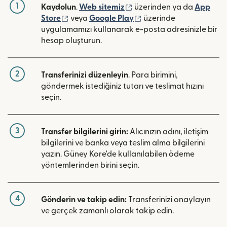
1
(yeni pencerede açılır)
Kaydolun
.
Web sitemiz
üzerinden ya da
App
(yeni pencerede açılır)
(yeni pencerede açılır)
Store
veya
Google Play
üzerinde
uygulamamızı kullanarak e-posta adresinizle bir
hesap oluşturun.
2
Transferinizi düzenleyin
. Para birimini,
göndermek istediğiniz tutarı ve teslimat hızını
seçin.
3
Transfer bilgilerini girin:
Alıcınızın adını, iletişim
bilgilerini ve banka veya teslim alma bilgilerini
yazın. Güney Kore'de kullanılabilen ödeme
yöntemlerinden birini seçin.
4
Gönderin ve takip edin:
Transferinizi onaylayın
ve gerçek zamanlı olarak takip edin.