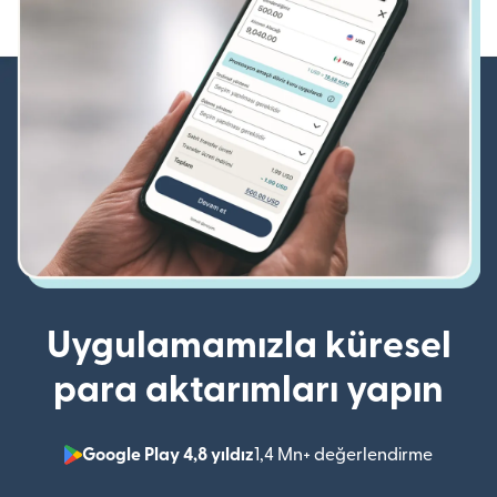
Uygulamamızla küresel
para aktarımları yapın
Google Play 4,8 yıldız
1,4 Mn+ değerlendirme
(yeni pe