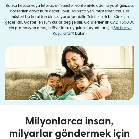
Banka hesabı veya Interac e-Transfer yöntemiyle ödeme yaptığınızda,
gösterilen döviz kuru geçerli olur. Yalnızca yeni müşteriler için. Her
müşteri bu fırsattan bir kez yararlanabilir. Teklif sınırlı bir süre için
geçerlidir. Gösterilen tüm kurlar değişebilir. Gönderilen ilk CAD 1.500,00
için promosyon amaçlı döviz kuru uygulanır. Ayrıntılar için
Şartlar ve
(yeni pencerede açılır)
Koşullar'a
bakın.
Milyonlarca insan,
milyarlar göndermek için