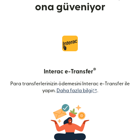
ona güveniyor
®
Interac e-Transfer
Para transferlerinizin ödemesini Interac e-Transfer ile
(yeni pencerede açı
yapın.
Daha fazla bilgi
.