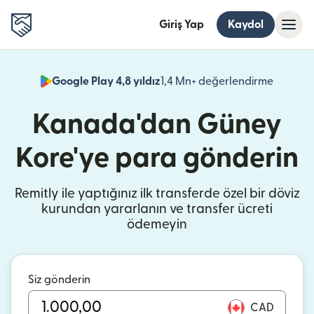
Giriş Yap
Kaydol
Google Play 4,8 yıldız
1,4 Mn+ değerlendirme
(yeni pe
Kanada'dan Güney
Kore'ye para gönderin
Remitly ile yaptığınız ilk transferde özel bir döviz
kurundan yararlanın ve transfer ücreti
ödemeyin
Siz gönderin
CAD