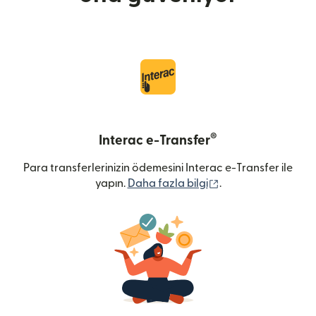
®
Interac e-Transfer
Para transferlerinizin ödemesini Interac e-Transfer ile
(yeni pencerede açı
yapın.
Daha fazla bilgi
.