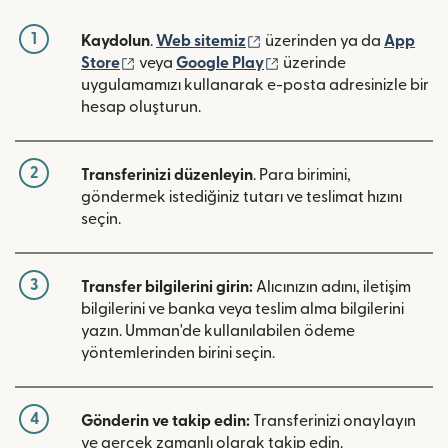
1
(yeni pencerede açılır)
Kaydolun
.
Web sitemiz
üzerinden ya da
App
(yeni pencerede açılır)
(yeni pencerede açılır)
Store
veya
Google Play
üzerinde
uygulamamızı kullanarak e-posta adresinizle bir
hesap oluşturun.
2
Transferinizi düzenleyin
. Para birimini,
göndermek istediğiniz tutarı ve teslimat hızını
seçin.
3
Transfer bilgilerini girin:
Alıcınızın adını, iletişim
bilgilerini ve banka veya teslim alma bilgilerini
yazın. Umman'de kullanılabilen ödeme
yöntemlerinden birini seçin.
4
Gönderin ve takip edin:
Transferinizi onaylayın
ve gerçek zamanlı olarak takip edin.