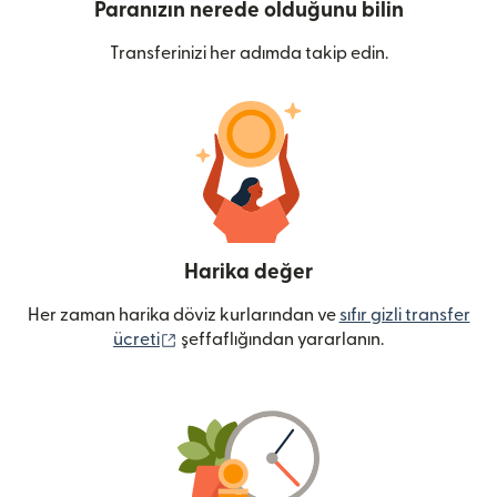
Paranızın nerede olduğunu bilin
Transferinizi her adımda takip edin.
Harika değer
Her zaman harika döviz kurlarından ve
sıfır gizli transfer
(yeni pencerede açılır)
ücreti
şeffaflığından yararlanın.