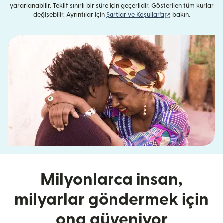
yararlanabilir. Teklif sınırlı bir süre için geçerlidir. Gösterilen tüm kurlar
(yeni pencerede aç
değişebilir. Ayrıntılar için
Şartlar ve Koşullar'a
bakın.
Milyonlarca insan,
milyarlar göndermek için
ona güveniyor