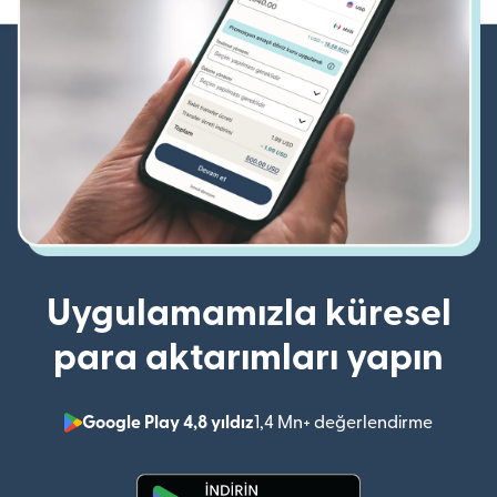
Uygulamamızla küresel
para aktarımları yapın
Google Play 4,8 yıldız
1,4 Mn+ değerlendirme
(yeni pe