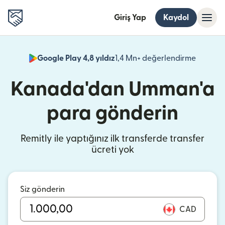
Giriş Yap
Kaydol
Google Play 4,8 yıldız
1,4 Mn+ değerlendirme
(yeni pe
Kanada'dan Umman'a
para gönderin
Remitly ile yaptığınız ilk transferde transfer
ücreti yok
Siz gönderin
CAD