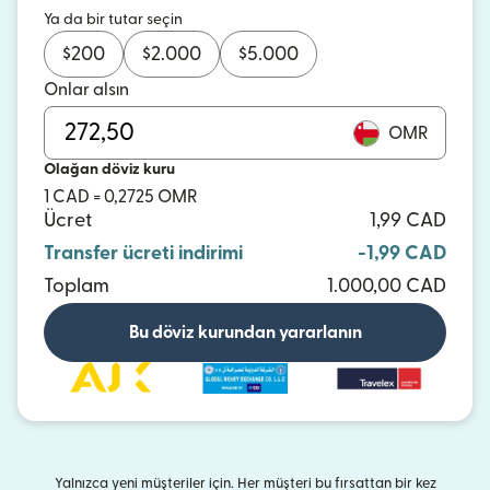
Ya da bir tutar seçin
$
200
$
2.000
$
5.000
Onlar alsın
OMR
Olağan döviz kuru
1 CAD = 0,2725 OMR
Ücret
1,99 CAD
Transfer ücreti indirimi
-1,99 CAD
Toplam
1.000,00 CAD
Bu döviz kurundan yararlanın
Yalnızca yeni müşteriler için. Her müşteri bu fırsattan bir kez