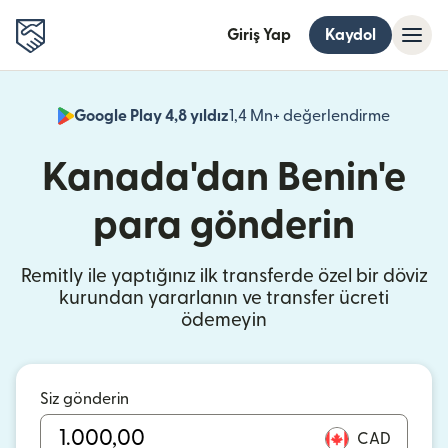
Giriş Yap
Kaydol
Google Play 4,8 yıldız
1,4 Mn+ değerlendirme
(yeni pe
Kanada'dan Benin'e
para gönderin
Remitly ile yaptığınız ilk transferde özel bir döviz
kurundan yararlanın ve transfer ücreti
ödemeyin
Siz gönderin
CAD