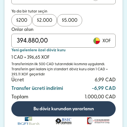
Ya da bir tutar seçin
$
200
$
2.000
$
5.000
Onlar alsın
XOF
Yeni gelenlere özel döviz kuru
1 CAD = 396,65 XOF
Transferinizin ilk 500 CAD tutarındaki kısmına uygulandı.
Transferin geri kalanı için standart döviz kuru olan 1 CAD =
393.11 XOF geçerlidir
Ücret
6,99 CAD
Transfer ücreti indirimi
-6,99 CAD
Toplam
1.000,00 CAD
Bu döviz kurundan yararlanın
ve dahası