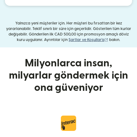
Yalnızca yeni müşteriler için. Her müşteri bu fırsattan bir kez
yararlanabilir. Teklif sınırlı bir süre için geçerlidir. Gösterilen tüm kurlar
değişebilir. Gönderilen ilk CAD 500,00 için promosyon amaçlı döviz
(yeni pencerede 
kuru uygulanır. Ayrıntılar için
Şartlar ve Koşullar'a
bakın.
Milyonlarca insan,
milyarlar göndermek için
ona güveniyor