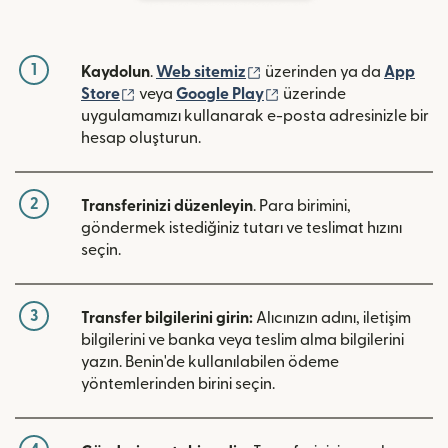
1
(yeni pencerede açılır)
Kaydolun
.
Web sitemiz
üzerinden ya da
App
(yeni pencerede açılır)
(yeni pencerede açılır)
Store
veya
Google Play
üzerinde
uygulamamızı kullanarak e-posta adresinizle bir
hesap oluşturun.
2
Transferinizi düzenleyin
. Para birimini,
göndermek istediğiniz tutarı ve teslimat hızını
seçin.
3
Transfer bilgilerini girin:
Alıcınızın adını, iletişim
bilgilerini ve banka veya teslim alma bilgilerini
yazın. Benin'de kullanılabilen ödeme
yöntemlerinden birini seçin.