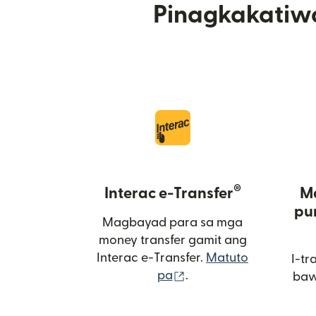
Pinagkakatiw
®
Interac e-Transfer
M
pu
Magbayad para sa mga
money transfer gamit ang
Interac e-Transfer.
Matuto
I-tr
(bubukas sa bagong 
pa
.
baw