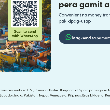
pera gamit 
Convenient na money trans
pakikipag-usap.
Mag-send sa pamam
nsfers mula sa U.S., Canada, United Kingdom at Spain patungo sa Me
uador, India, Pakistan, Nepal, Venezuela, Pilipinas, Brazil, Nigeria, 