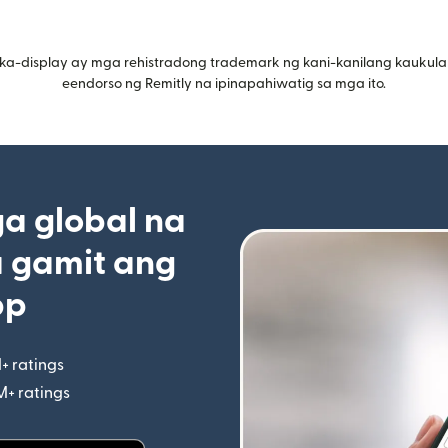
ka-display ay mga rehistradong trademark ng kani-kanilang kaukula
eendorso ng Remitly na ipinapahiwatig sa mga ito.
 global na
 gamit ang
pp
+ ratings
(bubukas sa bagong window)
M+ ratings
(bubukas sa bagong window)