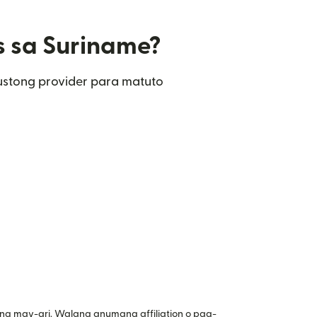
s sa Suriname?
ustong provider para matuto
ng may-ari. Walang anumang affiliation o pag-