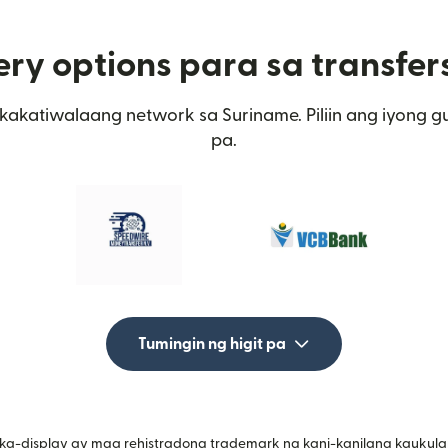
ery options para sa transfer
kakatiwalaang network sa Suriname. Piliin ang iyong g
pa.
Tumingin ng higit pa
ka-display ay mga rehistradong trademark ng kani-kanilang kaukula