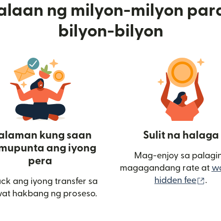
alaan ng milyon-milyon par
bilyon-bilyon
alaman kung saan
Sulit na halaga
mupunta ang iyong
Mag-enjoy sa palagi
pera
magagandang rate at
w
(bu
hidden fee
.
ack ang iyong transfer sa
window)
at hakbang ng proseso.