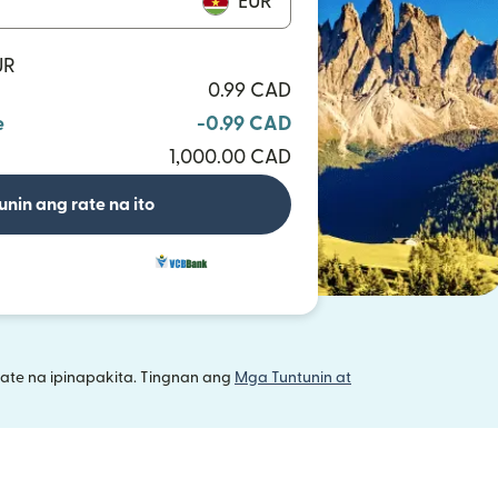
EUR
UR
0.99 CAD
e
-0.99 CAD
1,000.00 CAD
unin ang rate na ito
ate na ipinapakita. Tingnan ang
Mga Tuntunin at