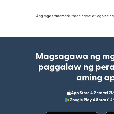
Ang mga trademark, trade name, at logo na na
Magsagawa ng mga
paggalaw ng pera
aming a
App Store 4.9 stars
4.2M
Google Play 4.8 stars
1.4