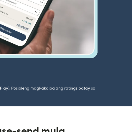
 Play). Posibleng magkakaiba ang ratings batay sa
gse-send mula