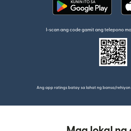
(bubukas sa bagong w
I-scan ang code gamit ang telepono m
Ang app ratings batay sa lahat ng bansa/rehiyon 
Mga lokal na