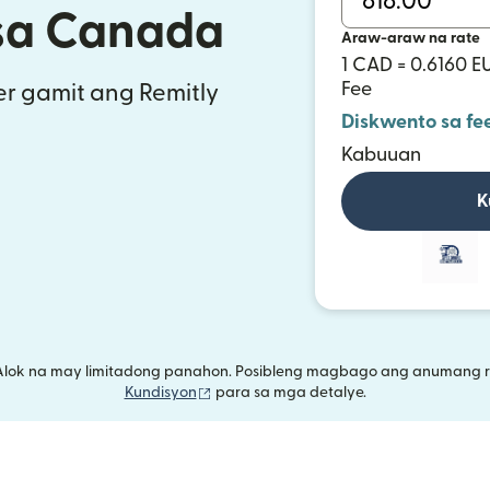
sa Canada
Araw-araw na rate
1 CAD = 0.6160 E
Fee
r gamit ang Remitly
Diskwento sa fe
Kabuuan
K
Alok na may limitadong panahon. Posibleng magbago ang anumang r
(bubukas sa bagong window)
Kundisyon
para sa mga detalye.