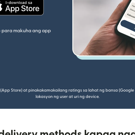
indow)
(bubukas sa bagong window)
o para makuha ang app
(App Store) at pinakakamakailang ratings sa lahat ng bansa (Google
lokasyon ng user at uri ng device.
 delivery methods kapag na