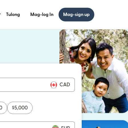
Tulong
Mag-log In
Mag-sign up
 bagong window)
 bagong window)
CAD
0
$
5,000