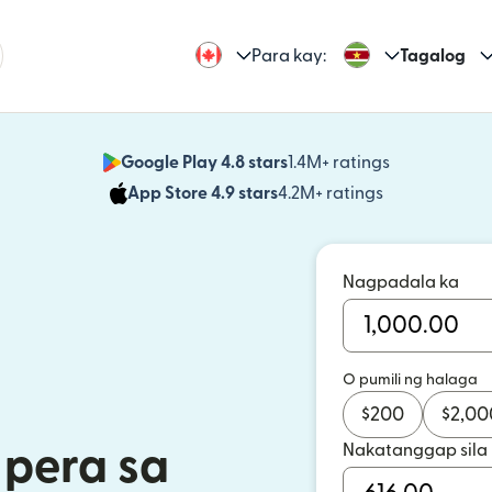
Para kay:
Tagalog
Google Play 4.8 stars
1.4M+ ratings
(bubukas sa
App Store 4.9 stars
4.2M+ ratings
(bubukas sa
Nagpadala ka
O pumili ng halaga
$
200
$
2,00
Nakatanggap sila
pera sa