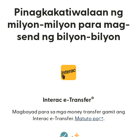
Pinagkakatiwalaan ng
milyon-milyon para mag-
send ng bilyon-bilyon
®
Interac e-Transfer
Magbayad para sa mga money transfer gamit ang
(bubukas sa b
Interac e-Transfer.
Matuto pa
.