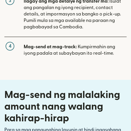
3
Ilagay ang mga detalye ng transfer mo:
Isulat
ang pangalan ng iyong recipient, contact
details, at impormasyon sa bangko o pick-up.
Pumili mula sa mga available na paraan ng
pagbabayad sa Cambodia.
4
Mag-send at mag-track:
Kumpirmahin ang
iyong padala at subaybayan ito real-time.
Mag-send ng malalaking
amount nang walang
kahirap-hirap
Para sa mga pangunahing layunin at hindi inaasahang