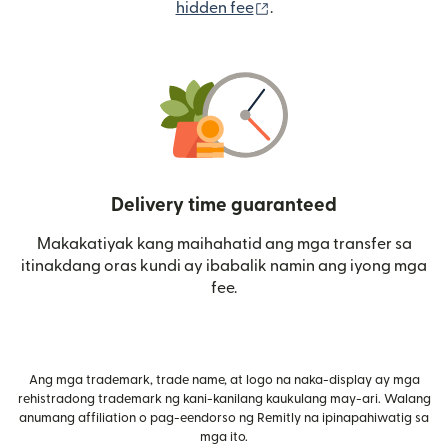
(bubukas sa bagong wi
hidden fee
.
Delivery time guaranteed
Makakatiyak kang maihahatid ang mga transfer sa
itinakdang oras kundi ay ibabalik namin ang iyong mga
fee.
Ang mga trademark, trade name, at logo na naka-display ay mga
rehistradong trademark ng kani-kanilang kaukulang may-ari. Walang
anumang affiliation o pag-eendorso ng Remitly na ipinapahiwatig sa
mga ito.