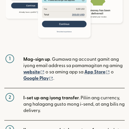
1
Mag-sign up
. Gumawa ng account gamit ang
iyong email address sa pamamagitan ng aming
(bubukas sa bagong window)
(bubuka
website
o sa aming app sa
App Store
o
(bubukas sa bagong window)
Google Play
.
2
I-set up ang iyong transfer
. Piliin ang currency,
ang halagang gusto mong i-send, at ang bilis ng
delivery.