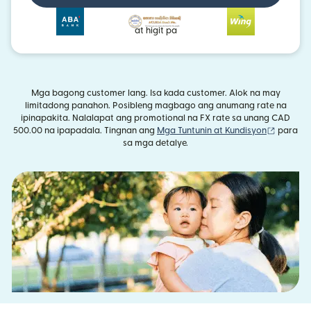
at higit pa
Mga bagong customer lang. Isa kada customer. Alok na may
limitadong panahon. Posibleng magbago ang anumang rate na
ipinapakita. Nalalapat ang promotional na FX rate sa unang CAD
(bubuka
500.00 na ipapadala. Tingnan ang
Mga Tuntunin at Kundisyon
para
sa mga detalye.