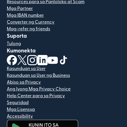
Resources para sa Panloloko at Scam
Mga Partner
Mga IBAN number
Converter ng Currency
Mag-refer ng friends
Suporta
Tulong
Kumonekta
(bubukas sa bagong window)
(bubukas sa bagong window)
(bubukas sa bagong window)
(bubukas sa bagong window)
(bubukas sa bagong window)
(bubukas sa bagong windo
Kasunduan sa User
Kasunduan sa User ng Business
Abiso sa Privacy
Ang Iyong Mga Privacy Choice
Help Center para sa Privacy
Seguridad
Mga Lisensya
Accessibility