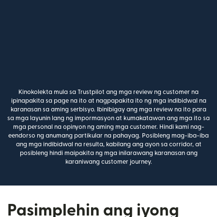
Kinokolekta mula sa Trustpilot ang mga review ng customer na
ipinapakita sa page na ito at nagpapakita ito ng mga indibidwal na
karanasan sa aming serbisyo. Ibinibigay ang mga review na ito para
sa mga layunin lang ng impormasyon at kumakatawan ang mga ito sa
mga personal na opinyon ng aming mga customer. Hindi kami nag-
eendorso ng anumang partikular na pahayag. Posibleng mag-iba-iba
ang mga indibidwal na resulta, kabilang ang ayon sa corridor, at
posibleng hindi maipakita ng mga inilarawang karanasan ang
karaniwang customer journey.
Pasimplehin ang iyong