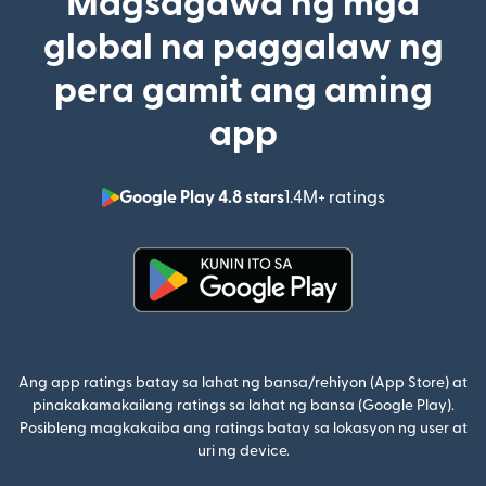
Magsagawa ng mga
global na paggalaw ng
pera gamit ang aming
app
Google Play 4.8 stars
1.4M+ ratings
(bubukas sa
(bubukas sa bagong window)
Ang app ratings batay sa lahat ng bansa/rehiyon (App Store) at
pinakakamakailang ratings sa lahat ng bansa (Google Play).
Posibleng magkakaiba ang ratings batay sa lokasyon ng user at
uri ng device.