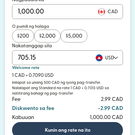
CAD
O pumili ng halaga
$
200
$
2,000
$
5,000
Nakatanggap sila
USD
Welcome rate
1 CAD = 0.7090 USD
Inilapat sa unang 500 CAD ng iyong pag-transfer.
Nalalapat ang Standard na rate 1 CAD = 0.7013 USD sa
natitirang bahagi ng pag-transfer
Fee
2.99 CAD
Diskwento sa fee
-2.99 CAD
Kabuuan
1,000.00 CAD
Kunin ang rate na ito