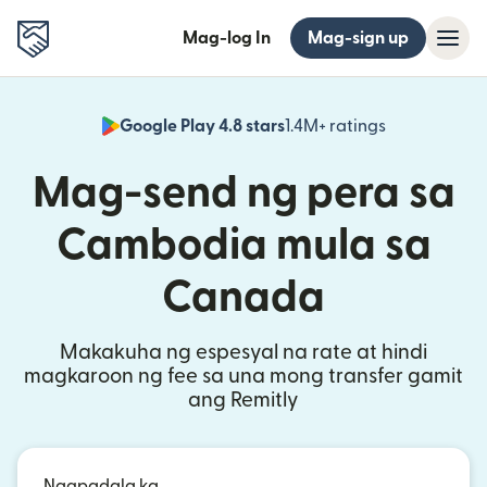
Mag-log In
Mag-sign up
Google Play 4.8 stars
1.4M+ ratings
(bubukas sa
Mag-send ng pera sa
Cambodia mula sa
Canada
Makakuha ng espesyal na rate at hindi
magkaroon ng fee sa una mong transfer gamit
ang Remitly
Nagpadala ka