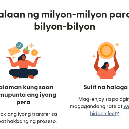
alaan ng milyon-milyon par
bilyon-bilyon
alaman kung saan
Sulit na halaga
mupunta ang iyong
Mag-enjoy sa palagi
pera
magagandang rate at
w
(bu
hidden fee
.
ack ang iyong transfer sa
window)
at hakbang ng proseso.