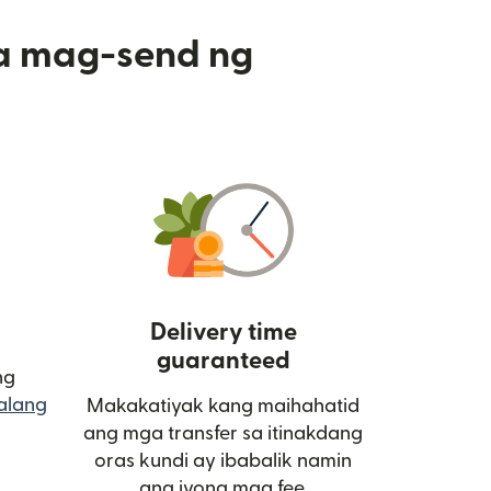
a mag-send ng
Delivery time
guaranteed
ng
alang
Makakatiyak kang maihahatid
bukas sa bagong window)
ang mga transfer sa itinakdang
oras kundi ay ibabalik namin
ang iyong mga fee.