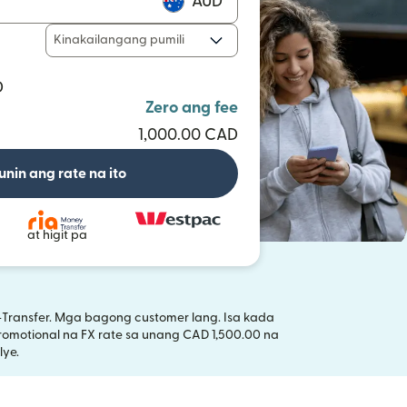
AUD
Kinakailangang pumili
D
Zero ang fee
1,000.00 CAD
unin ang rate na ito
at higit pa
Transfer. Mga bagong customer lang. Isa kada
omotional na FX rate sa unang CAD 1,500.00 na
ng window)
ye.