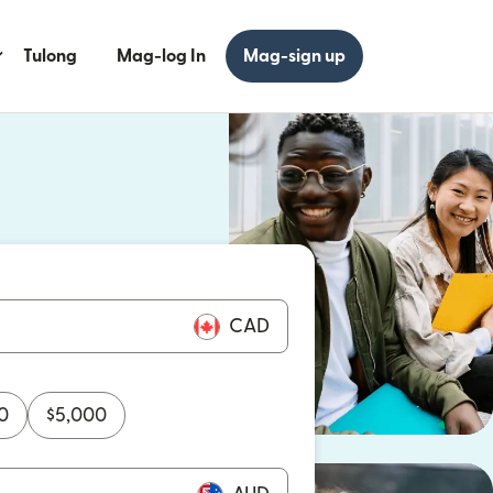
Tulong
Mag-log In
Mag-sign up
 bagong window)
 bagong window)
CAD
0
$
5,000