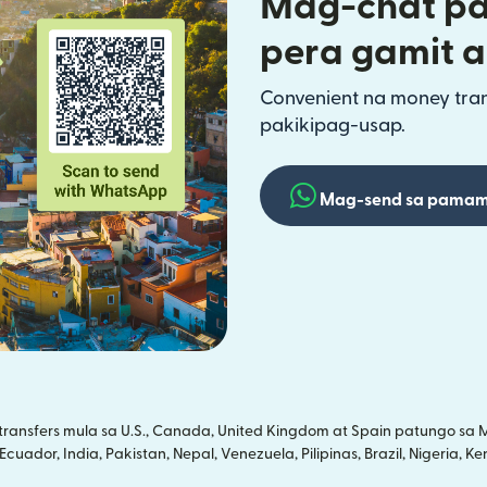
Mag-chat pa
pera gamit 
Convenient na money trans
pakikipag-usap.
Mag-send sa pamam
nsfers mula sa U.S., Canada, United Kingdom at Spain patungo sa Me
uador, India, Pakistan, Nepal, Venezuela, Pilipinas, Brazil, Nigeria, 