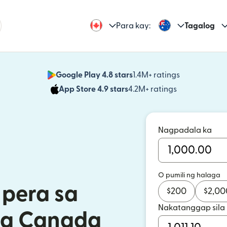
Para kay:
Tagalog
Google Play 4.8 stars
1.4M+ ratings
(bubukas sa
App Store 4.9 stars
4.2M+ ratings
(bubukas sa
Nagpadala ka
O pumili ng halaga
pera sa
$
200
$
2,00
Nakatanggap sila
 sa Canada