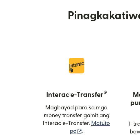
Pinagkakatiw
®
Interac e-Transfer
M
pu
Magbayad para sa mga
money transfer gamit ang
Interac e-Transfer.
Matuto
I-tr
(bubukas sa bagong 
pa
.
baw