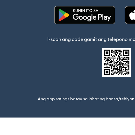
(bubukas sa bagong w
I-scan ang code gamit ang telepono m
Ang app ratings batay sa lahat ng bansa/rehiyon 