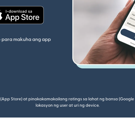
indow)
(bubukas sa bagong window)
o para makuha ang app
(App Store) at pinakakamakailang ratings sa lahat ng bansa (Google
lokasyon ng user at uri ng device.