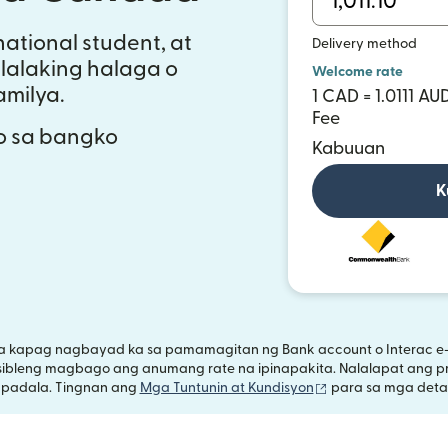
ational student, at
Delivery method
alaking halaga o
Welcome rate
milya.
1 CAD = 1.0111 AU
Fee
to sa bangko
Kabuuan
K
a kapag nagbayad ka sa pamamagitan ng Bank account o Interac e-
sibleng magbago ang anumang rate na ipinapakita. Nalalapat ang pr
(bubukas sa bago
apadala. Tingnan ang
Mga Tuntunin at Kundisyon
para sa mga detal