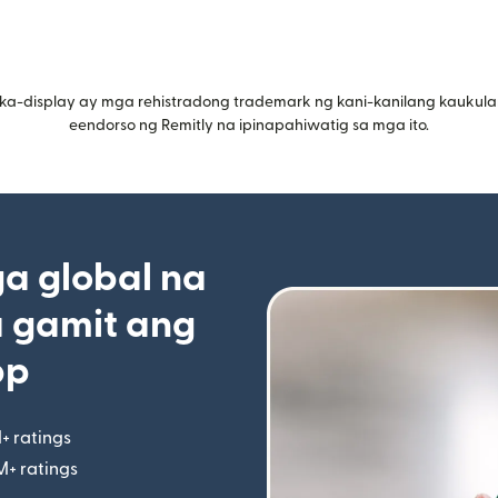
ka-display ay mga rehistradong trademark ng kani-kanilang kaukula
eendorso ng Remitly na ipinapahiwatig sa mga ito.
 global na
 gamit ang
pp
+ ratings
(bubukas sa bagong window)
M+ ratings
(bubukas sa bagong window)