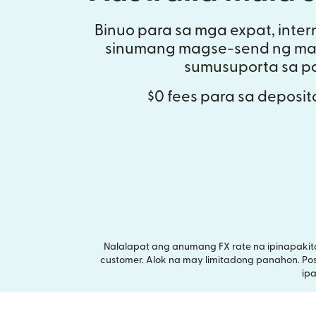
Binuo para sa mga expat, intern
sinumang magse-send ng mal
sumusuporta sa pa
$0 fees para sa deposi
Nalalapat ang anumang FX rate na ipinapakit
customer. Alok na may limitadong panahon. Po
ip