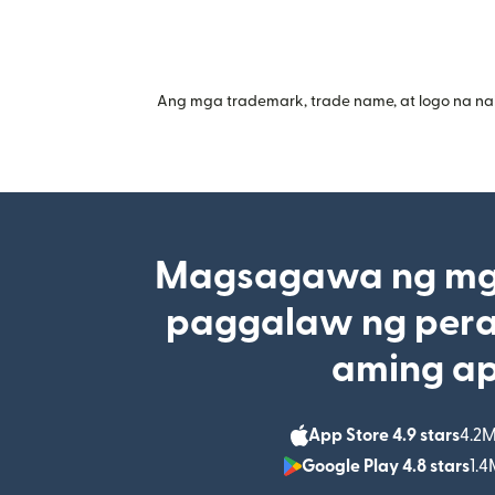
Ang mga trademark, trade name, at logo na na
Magsagawa ng mga
paggalaw ng pera
aming a
App Store 4.9 stars
4.2M
Google Play 4.8 stars
1.4