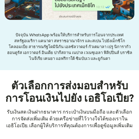
ปัจจุบัน WhatsApp พร้อมให้บริการสำหรับการโอนจากประเทศ
สหรัฐอเมริกา แคนาดา สหราชอาณาจักร และสเปน ไปยังเม็กซิโก
โคลอมเบีย สาธารณรัฐโดมินิกัน เอลซัลวาดอร์ กัวเตมาลา เปรู นิการากัว
ฮอนดูรัส เอกวาดอร์ อินเดีย ปากีสถาน เนปาล เวเนซุเอลา ฟิลิปปินส์ บราซิล
ไนจีเรีย เคนยา แอฟริกาใต้ ซิมบับเว และยูกันดา
ตัวเลือกการส่งมอบสำหรับ
การโอนเงินไปยัง เอธิโอเปีย?
รับเงินสด เงินฝากธนาคาร กระเป๋าเงินบนมือถือ และตัวเลือก
การจัดส่งเพิ่มเติม ด้วยเครือข่ายที่ไว้วางใจได้ของเราใน
เอธิโอเปีย. เลือกผู้ให้บริการที่คุณต้องการเพื่อดูข้อมูลเพิ่มเติม