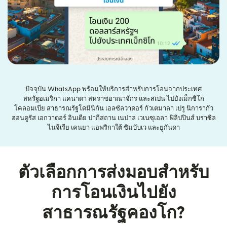
ปัจจุบัน WhatsApp พร้อมให้บริการสำหรับการโอนจากประเทศ
สหรัฐอเมริกา แคนาดา สหราชอาณาจักร และสเปน ไปยังเม็กซิโก
โคลอมเบีย สาธารณรัฐโดมินิกัน เอลซัลวาดอร์ กัวเตมาลา เปรู นิการากัว
ฮอนดูรัส เอกวาดอร์ อินเดีย ปากีสถาน เนปาล เวเนซุเอลา ฟิลิปปินส์ บราซิล
ไนจีเรีย เคนยา แอฟริกาใต้ ซิมบับเว และยูกันดา
ตัวเลือกการส่งมอบสำหรับ
การโอนเงินไปยัง
สาธารณรัฐคองโก?