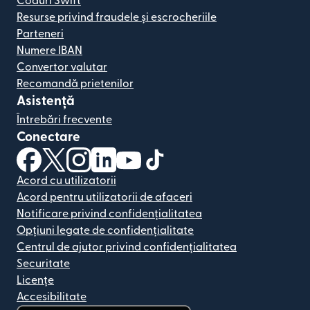
Coduri Swift
Resurse privind fraudele și escrocheriile
Parteneri
Numere IBAN
Convertor valutar
Recomandă prietenilor
Asistență
Întrebări frecvente
Conectare
(se deschide într-o fereastră nouă)
(se deschide într-o fereastră nouă)
(se deschide într-o fereastră nouă)
(se deschide într-o fereastră nouă)
(se deschide într-o fereastră nou
(se deschide într-o fereastr
Acord cu utilizatorii
Acord pentru utilizatorii de afaceri
Notificare privind confidențialitatea
Opțiuni legate de confidențialitate
Centrul de ajutor privind confidențialitatea
Securitate
Licențe
Accesibilitate