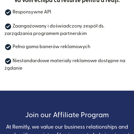
Vă vom echipa cu resurse pentru a reuși:
Responsywne API
Zaangażowany i doświadczony zespół ds.
zarządzania programem partnerskim
Pełna gama banerów reklamowych
Niestandardowe materiały reklamowe dostępne na
żądanie
Join our Affiliate Program
At Remitly, we value our business relationships and