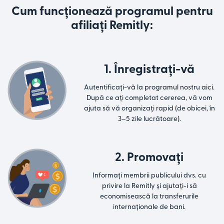
Cum funcționează programul pentru
afiliați Remitly:
1. Înregistrați-vă
Autentificați-vă la programul nostru aici.
După ce ați completat cererea, vă vom
ajuta să vă organizați rapid (de obicei, în
3–5 zile lucrătoare).
2. Promovați
Informați membrii publicului dvs. cu
privire la Remitly și ajutați-i să
economisească la transferurile
internaționale de bani.