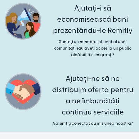
Ajutați-i să
economisească bani
prezentându-le Remitly
Sunteți un membru influent al unei
comunități sau aveți acces la un public
alcătuit din imigranți?
Ajutați-ne să ne
distribuim oferta pentru
a ne îmbunătăți
continuu serviciile
Vă simțiți conectat cu misiunea noastră?