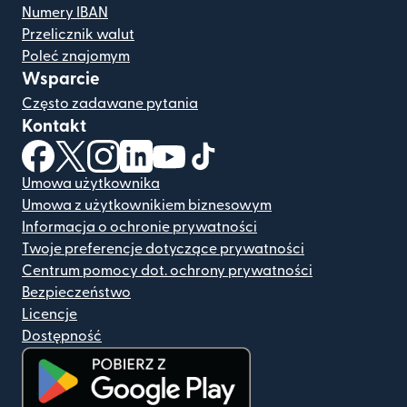
Numery IBAN
Przelicznik walut
Poleć znajomym
Wsparcie
Często zadawane pytania
Kontakt
(otwiera się w nowym oknie)
(otwiera się w nowym oknie)
(otwiera się w nowym oknie)
(otwiera się w nowym oknie)
(otwiera się w nowym oknie)
(otwiera się w nowym oknie
Umowa użytkownika
Umowa z użytkownikiem biznesowym
Informacja o ochronie prywatności
Twoje preferencje dotyczące prywatności
Centrum pomocy dot. ochrony prywatności
Bezpieczeństwo
Licencje
Dostępność