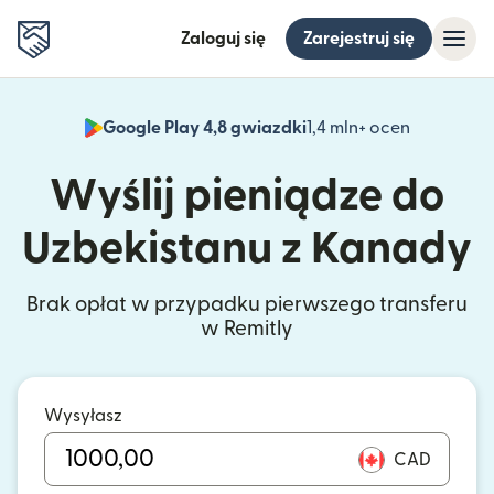
Zaloguj się
Zarejestruj się
Google Play 4,8 gwiazdki
1,4 mln+ ocen
(otwiera 
Wyślij pieniądze do
Uzbekistanu z Kanady
Brak opłat w przypadku pierwszego transferu
w Remitly
Wysyłasz
CAD