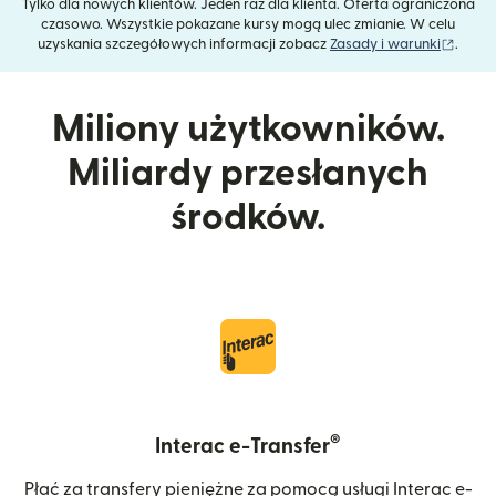
Tylko dla nowych klientów. Jeden raz dla klienta. Oferta ograniczona
czasowo. Wszystkie pokazane kursy mogą ulec zmianie. W celu
(otwie
uzyskania szczegółowych informacji zobacz
Zasady i warunki
.
Miliony użytkowników.
Miliardy przesłanych
środków.
®
Interac e-Transfer
Płać za transfery pieniężne za pomocą usługi Interac e-