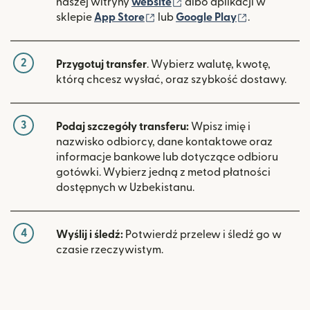
(otwiera się w nowym ok
naszej witryny
website
albo aplikacji w
(otwiera się w nowym oknie)
(otwiera si
sklepie
App Store
lub
Google Play
.
2
Przygotuj transfer
. Wybierz walutę, kwotę,
którą chcesz wysłać, oraz szybkość dostawy.
3
Podaj szczegóły transferu:
Wpisz imię i
nazwisko odbiorcy, dane kontaktowe oraz
informacje bankowe lub dotyczące odbioru
gotówki. Wybierz jedną z metod płatności
dostępnych w Uzbekistanu.
4
Wyślij i śledź:
Potwierdź przelew i śledź go w
czasie rzeczywistym.