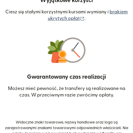
Wyjątkowe korzyści
Ciesz się stałymi korzystnymi kursami wymiany i
brakiem
(otwiera się w nowym 
ukrytych opłat
.
Gwarantowany czas realizacji
Możesz mieć pewność, że transfery są realizowane na
czas. W przeciwnym razie zwrócimy opłaty.
Widoczne znaki towarowe, nazwy handlowe oraz loga są
zarejestrowanymi znakami towarowymi odpowiednich właścicieli. Nie