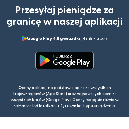
Przesyłaj pieniądze za
granicę w naszej aplikacji
Google Play 4,8 gwiazdki
1,4 mln+ ocen
(otwiera 
(otwiera się w nowym oknie)
Oceny aplikacji na podstawie opinii ze wszystkich
krajów/regionów (App Store) oraz najnowszych ocen ze
wszystkich krajów (Google Play). Oceny mogą się różnić w
zależności od lokalizacji użytkownika i typu urządzenia.