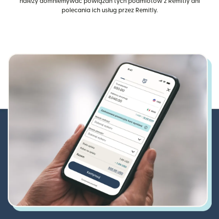
należy domniemywać powiązań tych podmiotów z Remitly ani
polecania ich usług przez Remitly.