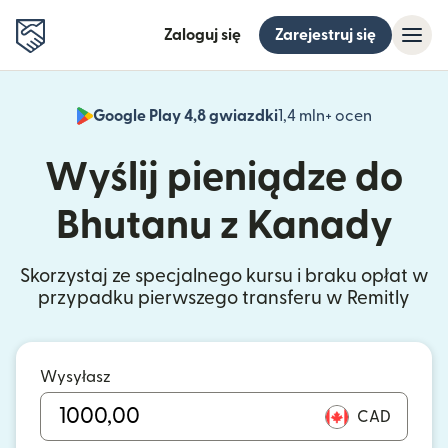
Zaloguj się
Zarejestruj się
Google Play 4,8 gwiazdki
1,4 mln+ ocen
(otwiera 
Wyślij pieniądze do
Bhutanu z Kanady
Skorzystaj ze specjalnego kursu i braku opłat w
przypadku pierwszego transferu w Remitly
Wysyłasz
CAD