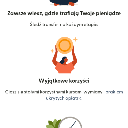
Zawsze wiesz, gdzie trafiają Twoje pieniądze
Śledź transfer na każdym etapie.
Wyjątkowe korzyści
Ciesz się stałymi korzystnymi kursami wymiany i
brakiem
(otwiera się w nowym 
ukrytych opłat
.