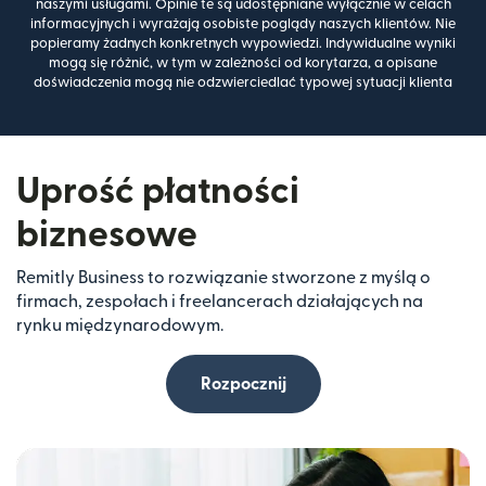
naszymi usługami. Opinie te są udostępniane wyłącznie w celach
informacyjnych i wyrażają osobiste poglądy naszych klientów. Nie
popieramy żadnych konkretnych wypowiedzi. Indywidualne wyniki
mogą się różnić, w tym w zależności od korytarza, a opisane
doświadczenia mogą nie odzwierciedlać typowej sytuacji klienta
Uprość płatności
biznesowe
Remitly Business to rozwiązanie stworzone z myślą o
firmach, zespołach i freelancerach działających na
rynku międzynarodowym.
Rozpocznij