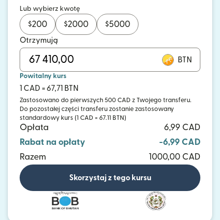
Lub wybierz kwotę
$
200
$
2000
$
5000
Otrzymują
BTN
Powitalny kurs
1 CAD = 67,71 BTN
Zastosowano do pierwszych 500 CAD z Twojego transferu.
Do pozostałej części transferu zostanie zastosowany
standardowy kurs (1 CAD = 67.11 BTN)
Opłata
6,99 CAD
Rabat na opłaty
-6,99 CAD
Razem
1000,00 CAD
Skorzystaj z tego kursu