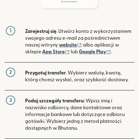
1
Zarejestruj się
. Utwórz konto z wykorzystaniem
swojego adresu e-mail za pośrednictwem
(otwiera się w nowym ok
naszej witryny
website
albo aplikacji w
(otwiera się w nowym oknie)
(otwiera si
sklepie
App Store
lub
Google Play
.
2
Przygotuj transfer
. Wybierz walutę, kwotę,
którą chcesz wysłać, oraz szybkość dostawy.
3
Podaj szczegóły transferu:
Wpisz imię i
nazwisko odbiorcy, dane kontaktowe oraz
informacje bankowe lub dotyczące odbioru
gotówki. Wybierz jedną z metod płatności
dostępnych w Bhutanu.