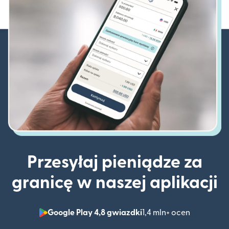
Przesyłaj pieniądze za
granicę w naszej aplikacji
Google Play 4,8 gwiazdki
1,4 mln+ ocen
(otwiera 