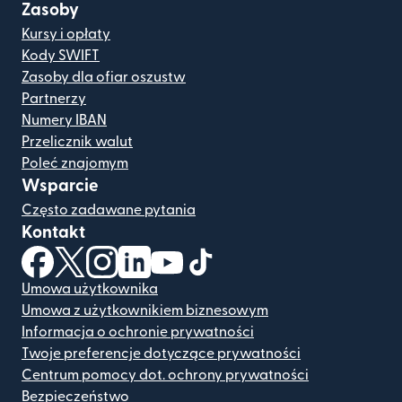
Zasoby
Kursy i opłaty
Kody SWIFT
Zasoby dla ofiar oszustw
Partnerzy
Numery IBAN
Przelicznik walut
Poleć znajomym
Wsparcie
Często zadawane pytania
Kontakt
(otwiera się w nowym oknie)
(otwiera się w nowym oknie)
(otwiera się w nowym oknie)
(otwiera się w nowym oknie)
(otwiera się w nowym oknie)
(otwiera się w nowym oknie
Umowa użytkownika
Umowa z użytkownikiem biznesowym
Informacja o ochronie prywatności
Twoje preferencje dotyczące prywatności
Centrum pomocy dot. ochrony prywatności
Bezpieczeństwo