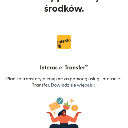
środków.
®
Interac e-Transfer
Płać za transfery pieniężne za pomocą usługi Interac e-
(otwiera się w
Transfer.
Dowiedz się więcej
.