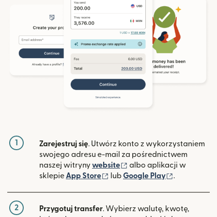
1
Zarejestruj się
. Utwórz konto z wykorzystaniem
swojego adresu e-mail za pośrednictwem
(otwiera się w nowym ok
naszej witryny
website
albo aplikacji w
(otwiera się w nowym oknie)
(otwiera si
sklepie
App Store
lub
Google Play
.
2
Przygotuj transfer
. Wybierz walutę, kwotę,