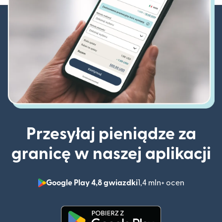
Przesyłaj pieniądze za
granicę w naszej aplikacji
Google Play 4,8 gwiazdki
1,4 mln+ ocen
(otwiera 