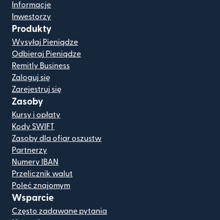
Informacje
Inwestorzy
Produkty
Wysyłaj Pieniądze
Odbieraj Pieniądze
Remitly Business
Zaloguj się
Zarejestruj się
Zasoby
Kursy i opłaty
Kody SWIFT
Zasoby dla ofiar oszustw
Partnerzy
Numery IBAN
Przelicznik walut
Poleć znajomym
Wsparcie
Często zadawane pytania