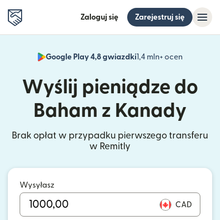
Zaloguj się
Zarejestruj się
Google Play 4,8 gwiazdki
1,4 mln+ ocen
(otwiera 
Wyślij pieniądze do
Baham z Kanady
Brak opłat w przypadku pierwszego transferu
w Remitly
Wysyłasz
CAD