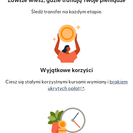
Zawsze wiesz, gdzie trafiają Twoje pieniądze
Śledź transfer na każdym etapie.
Wyjątkowe korzyści
Ciesz się stałymi korzystnymi kursami wymiany i
brakiem
(otwiera się w nowym 
ukrytych opłat
.