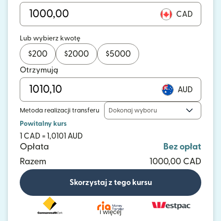
CAD
Lub wybierz kwotę
$
200
$
2000
$
5000
Otrzymują
AUD
Metoda realizacji transferu
Dokonaj wyboru
Powitalny kurs
1 CAD = 1,0101 AUD
Opłata
Bez opłat
Razem
1000,00 CAD
Skorzystaj z tego kursu
i więcej