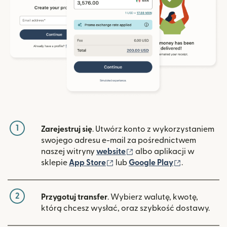
1
Zarejestruj się
. Utwórz konto z wykorzystaniem
swojego adresu e-mail za pośrednictwem
(otwiera się w nowym ok
naszej witryny
website
albo aplikacji w
(otwiera się w nowym oknie)
(otwiera si
sklepie
App Store
lub
Google Play
.
2
Przygotuj transfer
. Wybierz walutę, kwotę,
którą chcesz wysłać, oraz szybkość dostawy.