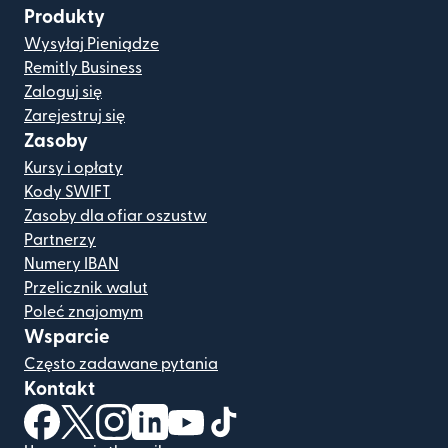
Produkty
Wysyłaj Pieniądze
Remitly Business
Zaloguj się
Zarejestruj się
Zasoby
Kursy i opłaty
Kody SWIFT
Zasoby dla ofiar oszustw
Partnerzy
Numery IBAN
Przelicznik walut
Poleć znajomym
Wsparcie
Często zadawane pytania
Kontakt
(otwiera się w nowym oknie)
(otwiera się w nowym oknie)
(otwiera się w nowym oknie)
(otwiera się w nowym oknie)
(otwiera się w nowym oknie)
(otwiera się w nowym oknie