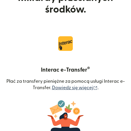
środków.
®
Interac e-Transfer
Płać za transfery pieniężne za pomocą usługi Interac e-
(otwiera się w
Transfer.
Dowiedz się więcej
.