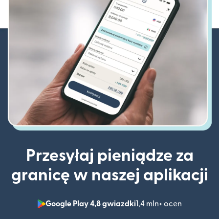
Przesyłaj pieniądze za
granicę w naszej aplikacji
Google Play 4,8 gwiazdki
1,4 mln+ ocen
(otwiera 