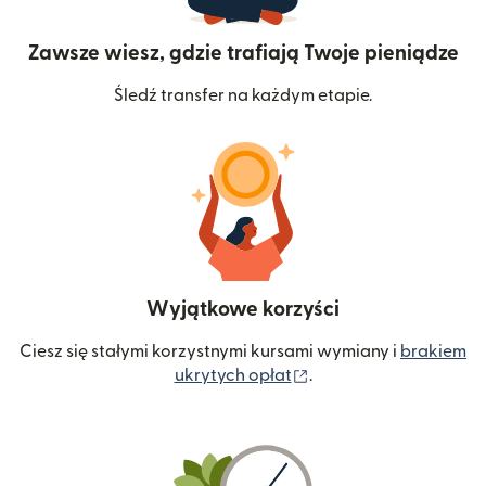
Zawsze wiesz, gdzie trafiają Twoje pieniądze
Śledź transfer na każdym etapie.
Wyjątkowe korzyści
Ciesz się stałymi korzystnymi kursami wymiany i
brakiem
(otwiera się w nowym 
ukrytych opłat
.