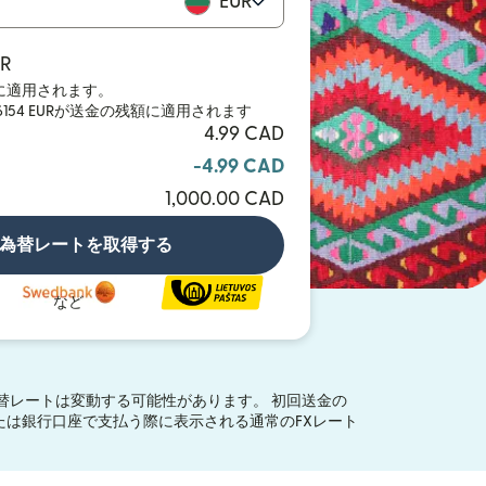
EUR
UR
Dに適用されます。
0.6154 EURが送金の残額に適用されます
4.99 CAD
-4.99 CAD
1,000.00 CAD
為替レートを取得する
など
替レートは変動する可能性があります。 初回送金の
sferまたは銀行口座で支払う際に表示される通常のFXレート
）