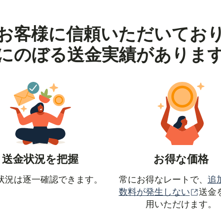
お客様に信頼いただいてお
にのぼる送金実績がありま
送金状況を把握
お得な価格
状況は逐一確認できます。
常にお得なレートで、
追
（別
数料が発生しない
送金
ドウで開きます）
用いただけます。