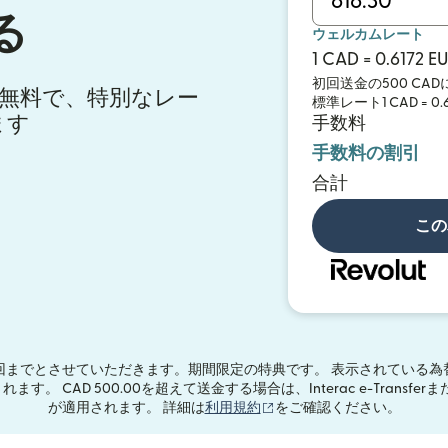
る
ウェルカムレート
1 CAD = 0.6172 E
初回送金の500 CA
料が無料で、特別なレー
標準レート1 CAD = 
ます
手数料
手数料の割引
合計
この
回までとさせていただきます。期間限定の特典です。 表示されている為
れます。 CAD 500.00を超えて送金する場合は、Interac e-Tran
（別ウィンドウで開きます
が適用されます。 詳細は
利用規約
をご確認ください。