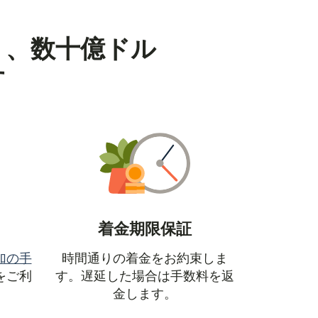
り、数十億ドル
す
着金期限保証
加の手
時間通りの着金をお約束しま
ウィンドウで開きます）
をご利
す。遅延した場合は手数料を返
金します。