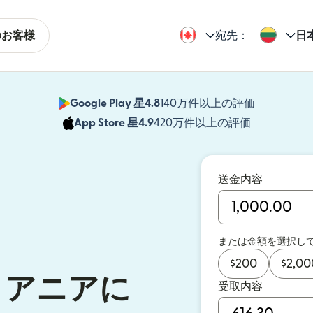
のお客様
宛先：
日
Google Play 星4.8
140万件以上の評価
（別ウィン
App Store 星4.9
420万件以上の評価
（別ウィン
送金内容
または金額を選択し
$
200
$
2,00
トアニアに
受取内容