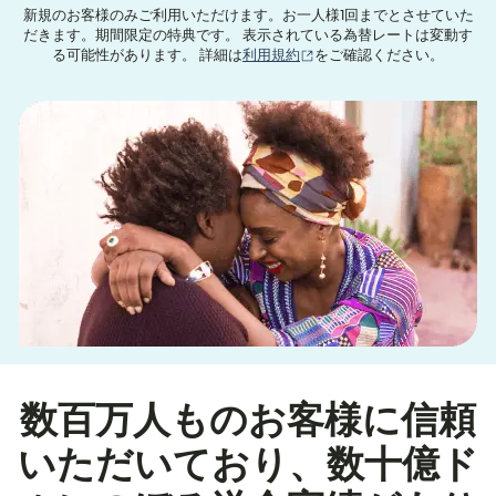
新規のお客様のみご利用いただけます。お一人様1回までとさせていた
だきます。期間限定の特典です。 表示されている為替レートは変動す
（別ウィンドウで開きます
る可能性があります。 詳細は
利用規約
をご確認ください。
数百万人ものお客様に信頼
いただいており、数十億ド