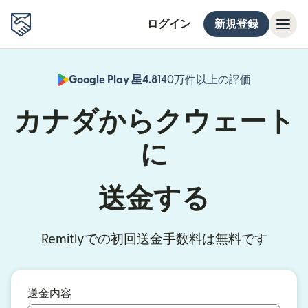
ログイン
新規登録
Google Play 星4.8
140万件以上の評価
（別ウィン
カナダからクウェート
に
送金する
Remitlyでの初回送金手数料は無料です
送金内容