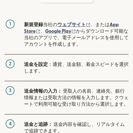
1
（別ウィンドウで開
新規登録
当社の
ウェブサイト
、または
App
（別ウィンドウで開きます）
（別ウィンドウで開きます
Store
、
Google Play
からダウンロード可能な
当社のアプリで、電子メールアドレスを使用して
アカウントを作成します。
2
送金を設定
：通貨、送金額、着金スピードを選択
します。
3
送金情報の入力：
受取人の名前、連絡先、銀行
情報または受取方法の情報を入力します。クウェ
ートで利用可能な受け取り方法から選択します。
4
送金と追跡：
送金内容を確認し、リアルタイム
で追跡できます。