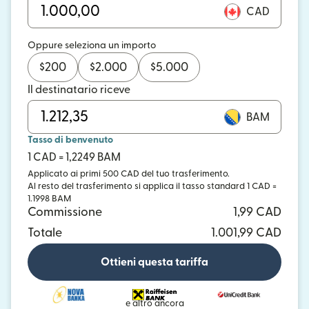
CAD
Oppure seleziona un importo
$
200
$
2.000
$
5.000
Il destinatario riceve
BAM
Tasso di benvenuto
1 CAD = 1,2249 BAM
Applicato ai primi 500 CAD del tuo trasferimento.
Al resto del trasferimento si applica il tasso standard 1 CAD =
1.1998 BAM
Commissione
1,99 CAD
Totale
1.001,99 CAD
Ottieni questa tariffa
e altro ancora