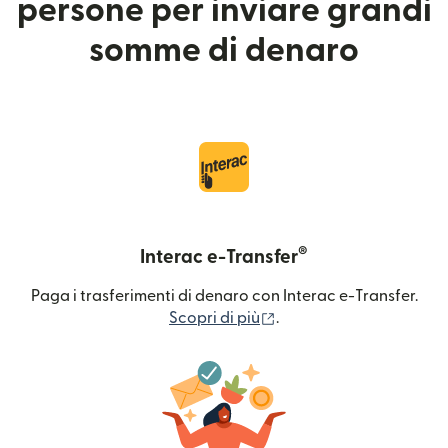
persone per inviare grandi
somme di denaro
®
Interac e-Transfer
Paga i trasferimenti di denaro con Interac e-Transfer.
(si apre in una nuova fin
Scopri di più
.