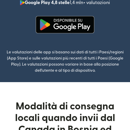
Google Play 4,8 stelle
1,4 mln+ valutazioni
(si apre i
(si apre in una nuova finestra)
Le valutazioni delle app si basano sui dati di tutti i Paesi/regioni
(App Store) e sulle valutazioni più recenti di tutti i Paesi (Google
Play). Le valutazioni possono variare in base alla posizione
dell'utente e al tipo di dispositivo.
Modalità di consegna
locali quando invii dal
Canada in Bosnia ed