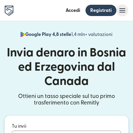
Accedi
Registrati
Google Play 4,8 stelle
1,4 mln+ valutazioni
(si apre i
Invia denaro in Bosnia
ed Erzegovina dal
Canada
Ottieni un tasso speciale sul tuo primo
trasferimento con Remitly
Tu invii