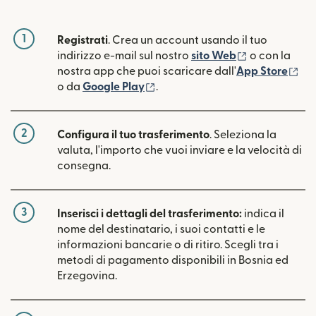
1
Registrati
. Crea un account usando il tuo
(si apre in un
indirizzo e-mail sul nostro
sito Web
o con la
(si
nostra app che puoi scaricare dall'
App Store
(si apre in una nuova finestra)
o da
Google Play
.
2
Configura il tuo trasferimento
. Seleziona la
valuta, l'importo che vuoi inviare e la velocità di
consegna.
3
Inserisci i dettagli del trasferimento:
indica il
nome del destinatario, i suoi contatti e le
informazioni bancarie o di ritiro. Scegli tra i
metodi di pagamento disponibili in Bosnia ed
Erzegovina.