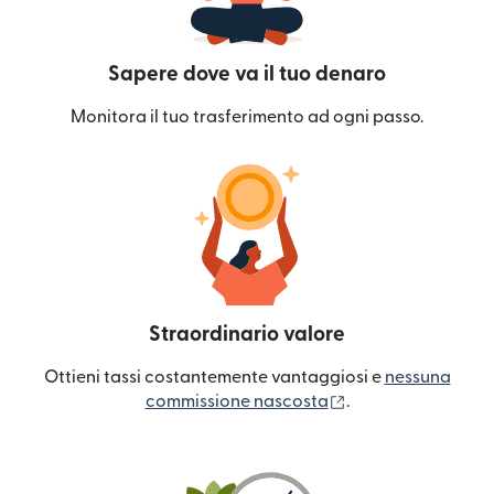
Sapere dove va il tuo denaro
Monitora il tuo trasferimento ad ogni passo.
Straordinario valore
Ottieni tassi costantemente vantaggiosi e
nessuna
(si apre in una nuo
commissione nascosta
.