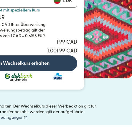
EUR
mit speziellem Kurs
UR
00 CAD Ihrer Überweisung.
weisungsbetrag gilt der
von 1 CAD = 0.6158 EUR.
1,99 CAD
1.001,99 CAD
n Wechselkurs erhalten
und mehr
alten. Der Wechselkurs dieser Werbeaktion gilt für
ansfer bezahlt werden, gilt der aufgeführte
(wird in einem neuen Fenster geöffnet)
bedingungen
.