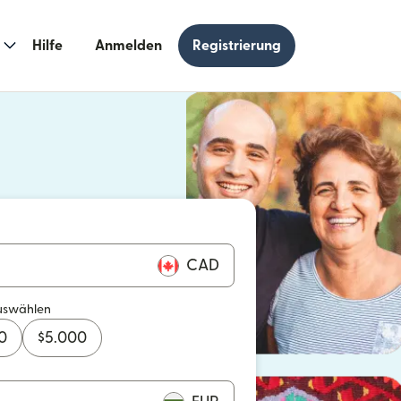
Hilfe
Anmelden
Registrierung
n einem neuen Fenster geöffnet)
 einem neuen Fenster geöffnet)
CAD
uswählen
0
$
5.000