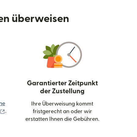
den überweisen
Garantierter Zeitpunkt
der Zustellung
ne
Ihre Überweisung kommt
(wird in einem neuen Fenster geöffnet)
.
fristgerecht an oder wir
erstatten Ihnen die Gebühren.