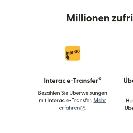
Millionen zuf
®
Interac e-Transfer
Üb
Bezahlen Sie Überweisungen
mit Interac e-Transfer.
Mehr
Ha
(wird in einem neue
erfahren
.
Übe