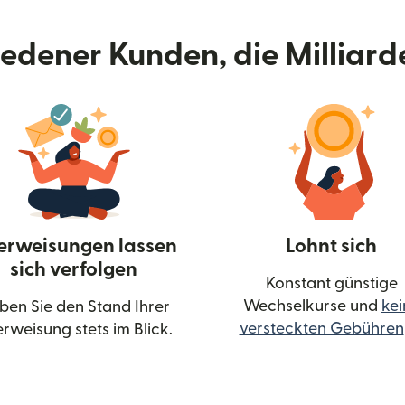
riedener Kunden, die Milliar
erweisungen lassen
Lohnt sich
sich verfolgen
Konstant günstige
Wechselkurse und
kei
ben Sie den Stand Ihrer
n Fenster geöffnet)
versteckten Gebühren
rweisung stets im Blick.