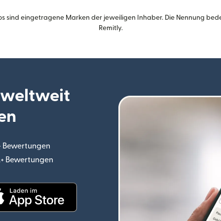
s sind eingetragene Marken der jeweiligen Inhaber. Die Nennung bed
Remitly.
 weltweit
en
.+ Bewertungen
(wird in einem neuen Fenster geöffnet)
o.+ Bewertungen
(wird in einem neuen Fenster geöffnet)
ster geöffnet)
(wird in einem neuen Fenster geöffnet)