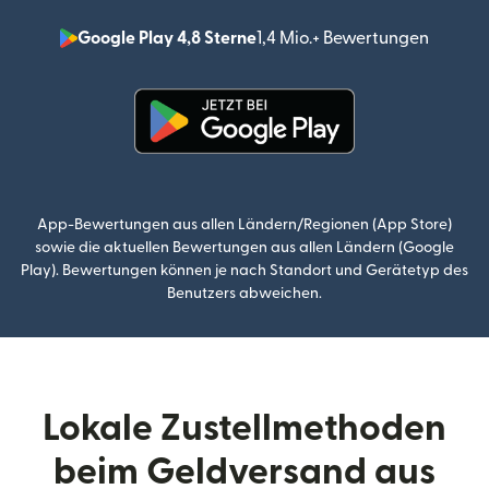
Google Play 4,8 Sterne
1,4 Mio.+ Bewertungen
(wird i
(wird in einem neuen Fenster g
App-Bewertungen aus allen Ländern/Regionen (App Store)
sowie die aktuellen Bewertungen aus allen Ländern (Google
Play). Bewertungen können je nach Standort und Gerätetyp des
Benutzers abweichen.
Lokale Zustellmethoden
beim Geldversand aus