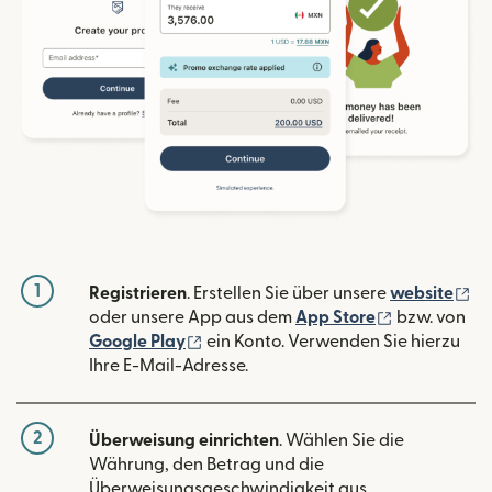
1
(w
Registrieren
. Erstellen Sie über unsere
website
(wird in ein
oder unsere App aus dem
App Store
bzw. von
(wird in einem neuen Fenster geöffn
Google Play
ein Konto. Verwenden Sie hierzu
Ihre E-Mail-Adresse.
2
Überweisung einrichten
. Wählen Sie die
Währung, den Betrag und die
Überweisungsgeschwindigkeit aus.