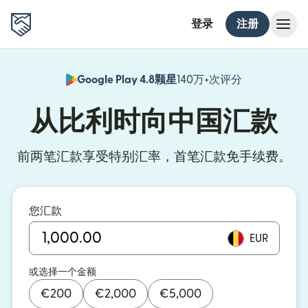
登录
注册
Google Play 4.8颗星
140万+次评分
（在新窗口中
从比利时向中国汇款
前两笔汇款享受特别汇率，首笔汇款免手续费。
您汇款
EUR
或选择一个金额
€
200
€
2,000
€
5,000