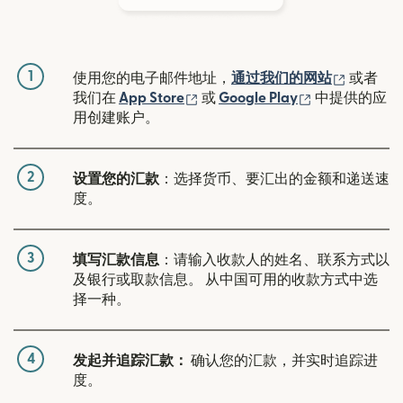
1
（在新窗
使用您的电子邮件地址，
通过我们的网站
或者
（在新窗口中打开）
（在新窗口中
我们在
App Store
或
Google Play
中提供的应
用创建账户。
2
设置您的汇款
：选择货币、要汇出的金额和递送速
度。
3
填写汇款信息
：请输入收款人的姓名、联系方式以
及银行或取款信息。 从中国可用的收款方式中选
择一种。
4
发起并追踪汇款：
确认您的汇款，并实时追踪进
度。