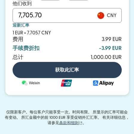
他们收到
CNY
迎新汇率
1 EUR = 7.7057 CNY
费用
3.99 EUR
手续费折扣
-3.99 EUR
总计
1,000.00 EUR
获取此汇率
仅限新客户。每位客户只能享受一次。时间有限。 所显示的汇率可能会
有变动。 所汇金额中的前 1000 EUR 享受促销外汇汇率。 有关详细信息，
（在新窗口中打开）
请参见
条款和细则
。