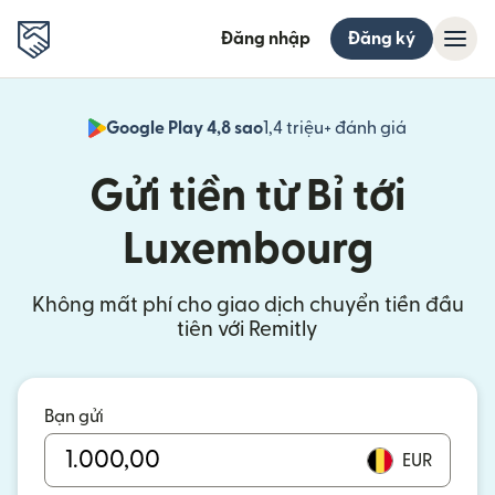
Đăng nhập
Đăng ký
Google Play 4,8 sao
1,4 triệu+ đánh giá
(mở trong 
Gửi tiền từ Bỉ tới
Luxembourg
Không mất phí cho giao dịch chuyển tiền đầu
tiên với Remitly
Bạn gửi
EUR