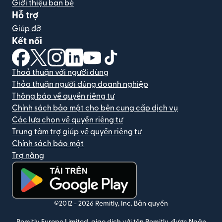
Giới thiệu bạn bè
Hỗ trợ
Giúp đỡ
Kết nối
(mở trong cửa sổ mới)
(mở trong cửa sổ mới)
(mở trong cửa sổ mới)
(mở trong cửa sổ mới)
(mở trong cửa sổ mới)
(mở trong cửa sổ mới)
Thoả thuận với người dùng
Thỏa thuận người dùng doanh nghiệp
Thông báo về quyền riêng tư
Chính sách bảo mật cho bên cung cấp dịch vụ
Các lựa chọn về quyền riêng tư
Trung tâm trợ giúp về quyền riêng tư
Chính sách bảo mật
Trợ năng
(mở trong cửa sổ mới)
©2012 -
2026
Remitly, Inc.
Bản quyền
Remitly Europe Limited, giao dịch với tên Remitly, được Ngân