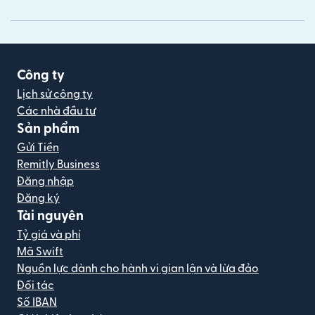
Công ty
Lịch sử công ty
Các nhà đầu tư
Sản phẩm
Gửi Tiền
Remitly Business
Đăng nhập
Đăng ký
Tài nguyên
Tỷ giá và phí
Mã Swift
Nguồn lực dành cho hành vi gian lận và lừa đảo
Đối tác
Số IBAN