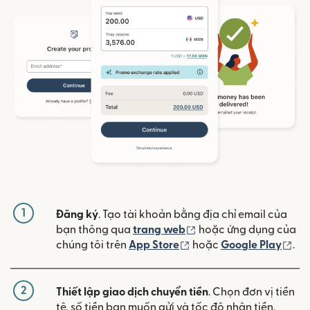
1
Đăng ký
. Tạo tài khoản bằng địa chỉ email của
(mở trong cửa sổ mới)
bạn thông qua
trang web
hoặc ứng dụng của
(mở trong cửa sổ mới)
(mở
chúng tôi trên
App Store
hoặc
Google Play
.
2
Thiết lập giao dịch chuyển tiền
. Chọn đơn vị tiền
tệ, số tiền bạn muốn gửi và tốc độ nhận tiền.