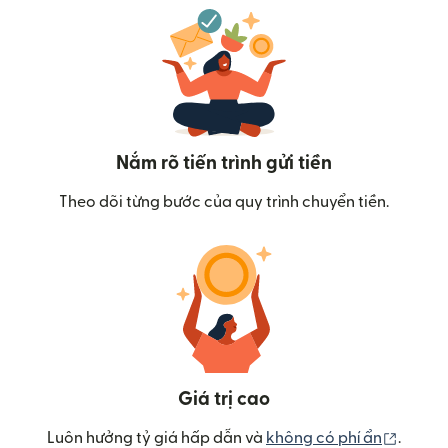
Nắm rõ tiến trình gửi tiền
Theo dõi từng bước của quy trình chuyển tiền.
Giá trị cao
(mở tr
Luôn hưởng tỷ giá hấp dẫn và
không có phí ẩn
.