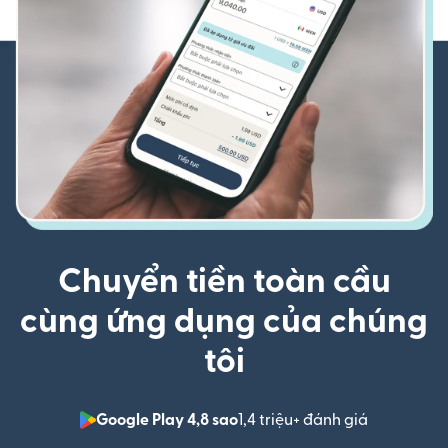
Chuyển tiền toàn cầu
cùng ứng dụng của chúng
tôi
Google Play 4,8 sao
1,4 triệu+ đánh giá
(mở trong 