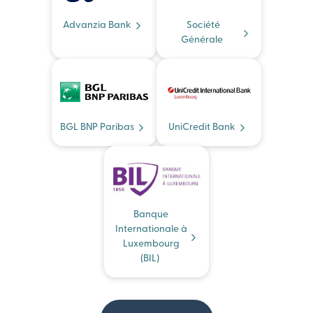
Advanzia Bank
Société
Générale
BGL BNP Paribas
UniCredit Bank
Banque
Internationale à
Luxembourg
(BIL)