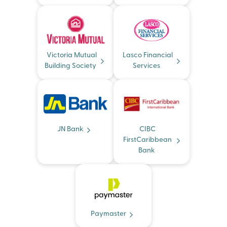
Victoria Mutual
Lasco Financial
Building Society
Services
JN Bank
CIBC
FirstCaribbean
Bank
Paymaster