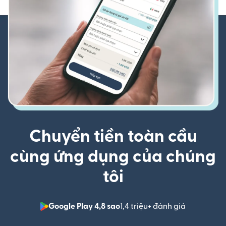
Chuyển tiền toàn cầu
cùng ứng dụng của chúng
tôi
Google Play 4,8 sao
1,4 triệu+ đánh giá
(mở trong 