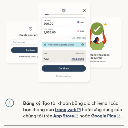
1
Đăng ký
. Tạo tài khoản bằng địa chỉ email của
(mở trong cửa sổ mới)
bạn thông qua
trang web
hoặc ứng dụng của
(mở trong cửa sổ mới)
(mở
chúng tôi trên
App Store
hoặc
Google Play
.