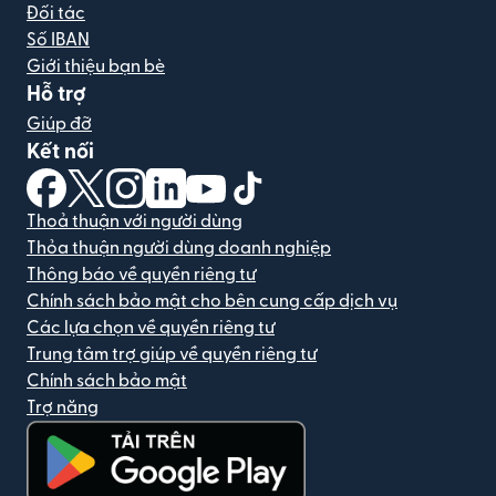
Đối tác
Số IBAN
Giới thiệu bạn bè
Hỗ trợ
Giúp đỡ
Kết nối
(mở trong cửa sổ mới)
(mở trong cửa sổ mới)
(mở trong cửa sổ mới)
(mở trong cửa sổ mới)
(mở trong cửa sổ mới)
(mở trong cửa sổ mới)
Thoả thuận với người dùng
Thỏa thuận người dùng doanh nghiệp
Thông báo về quyền riêng tư
Chính sách bảo mật cho bên cung cấp dịch vụ
Các lựa chọn về quyền riêng tư
Trung tâm trợ giúp về quyền riêng tư
Chính sách bảo mật
Trợ năng