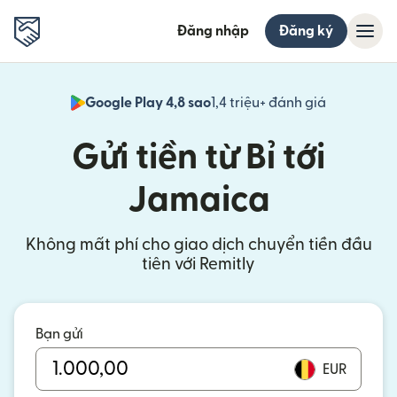
Đăng nhập
Đăng ký
Google Play 4,8 sao
1,4 triệu+ đánh giá
(mở trong 
Gửi tiền từ Bỉ tới
Jamaica
Không mất phí cho giao dịch chuyển tiền đầu
tiên với Remitly
Bạn gửi
EUR