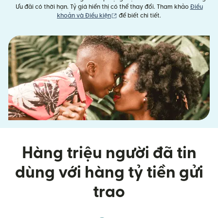
Ưu đãi có thời hạn. Tỷ giá hiển thị có thể thay đổi. Tham khảo
Điều
(mở trong cửa sổ mới)
khoản và Điều kiện
để biết chi tiết.
Hàng triệu người đã tin
dùng với hàng tỷ tiền gửi
trao