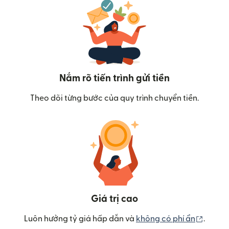
Nắm rõ tiến trình gửi tiền
Theo dõi từng bước của quy trình chuyển tiền.
Giá trị cao
(mở tr
Luôn hưởng tỷ giá hấp dẫn và
không có phí ẩn
.