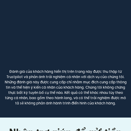
Đánh giá của khách hàng hiển thị trên trang này được thu thập từ
Trustpilot và phản ánh trải nghiệm cá nhân với dịch vụ của chúng tôi.
Những đánh giá này được cung cấp chỉ nhằm mục đích cung cấp thông
tin và thể hiện ý kiến cá nhân của khách hàng. Chúng tôi không chứng
thực bất kỳ tuyên bố cụ thể nào. Kết quả có thể khác nhau tùy theo
từng cá nhân, bao gồm theo hành lang, và có thể trải nghiệm được mô
tả sẽ không phản ánh hành trình điển hình của khách hàng.