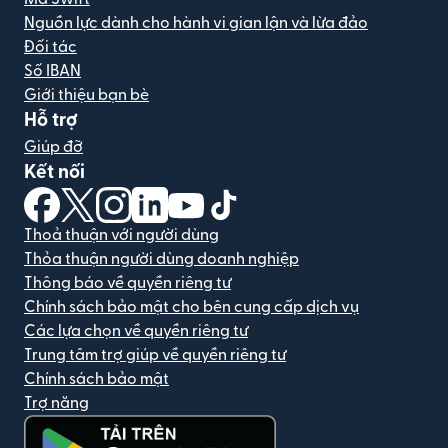
Nguồn lực dành cho hành vi gian lận và lừa đảo
Đối tác
Số IBAN
Giới thiệu bạn bè
Hỗ trợ
Giúp đỡ
Kết nối
(mở trong cửa sổ mới)
(mở trong cửa sổ mới)
(mở trong cửa sổ mới)
(mở trong cửa sổ mới)
(mở trong cửa sổ mới)
(mở trong cửa sổ mới)
Thoả thuận với người dùng
Thỏa thuận người dùng doanh nghiệp
Thông báo về quyền riêng tư
Chính sách bảo mật cho bên cung cấp dịch vụ
Các lựa chọn về quyền riêng tư
Trung tâm trợ giúp về quyền riêng tư
Chính sách bảo mật
Trợ năng