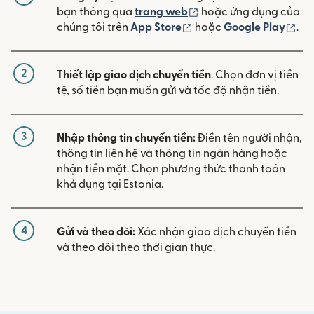
(mở trong cửa sổ mới)
bạn thông qua
trang web
hoặc ứng dụng của
(mở trong cửa sổ mới)
(mở
chúng tôi trên
App Store
hoặc
Google Play
.
2
Thiết lập giao dịch chuyển tiền
. Chọn đơn vị tiền
tệ, số tiền bạn muốn gửi và tốc độ nhận tiền.
3
Nhập thông tin chuyển tiền:
Điền tên người nhận,
thông tin liên hệ và thông tin ngân hàng hoặc
nhận tiền mặt. Chọn phương thức thanh toán
khả dụng tại Estonia.
4
Gửi và theo dõi:
Xác nhận giao dịch chuyển tiền
và theo dõi theo thời gian thực.