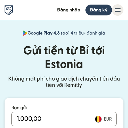
Đăng nhập
Đăng ký
Google Play 4,8 sao
1,4 triệu+ đánh giá
(mở trong 
Gửi tiền từ Bỉ tới
Estonia
Không mất phí cho giao dịch chuyển tiền đầu
tiên với Remitly
Bạn gửi
EUR