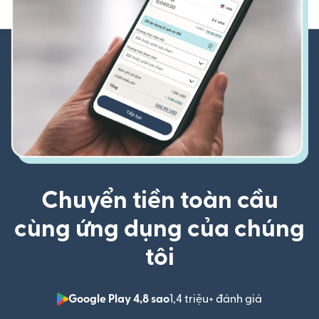
Chuyển tiền toàn cầu
cùng ứng dụng của chúng
tôi
Google Play 4,8 sao
1,4 triệu+ đánh giá
(mở trong 