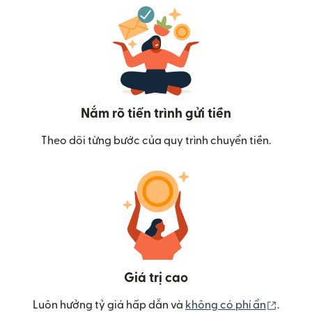
Nắm rõ tiến trình gửi tiền
Theo dõi từng bước của quy trình chuyển tiền.
Giá trị cao
(mở tr
Luôn hưởng tỷ giá hấp dẫn và
không có phí ẩn
.