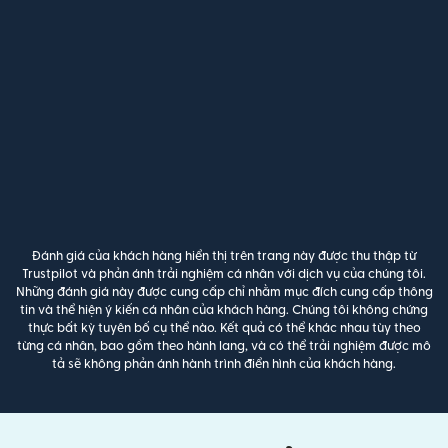
Đánh giá của khách hàng hiển thị trên trang này được thu thập từ
Trustpilot và phản ánh trải nghiệm cá nhân với dịch vụ của chúng tôi.
Những đánh giá này được cung cấp chỉ nhằm mục đích cung cấp thông
tin và thể hiện ý kiến cá nhân của khách hàng. Chúng tôi không chứng
thực bất kỳ tuyên bố cụ thể nào. Kết quả có thể khác nhau tùy theo
từng cá nhân, bao gồm theo hành lang, và có thể trải nghiệm được mô
tả sẽ không phản ánh hành trình điển hình của khách hàng.