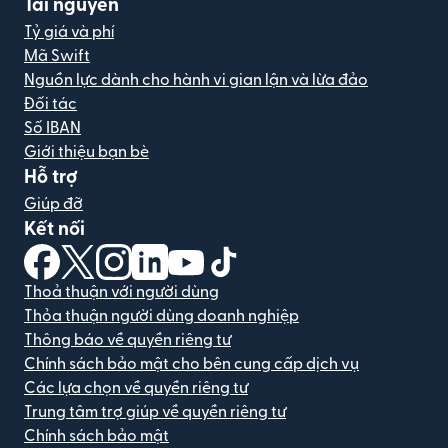
Tài nguyên
Tỷ giá và phí
Mã Swift
Nguồn lực dành cho hành vi gian lận và lừa đảo
Đối tác
Số IBAN
Giới thiệu bạn bè
Hỗ trợ
Giúp đỡ
Kết nối
(mở trong cửa sổ mới)
(mở trong cửa sổ mới)
(mở trong cửa sổ mới)
(mở trong cửa sổ mới)
(mở trong cửa sổ mới)
(mở trong cửa sổ mới)
Thoả thuận với người dùng
Thỏa thuận người dùng doanh nghiệp
Thông báo về quyền riêng tư
Chính sách bảo mật cho bên cung cấp dịch vụ
Các lựa chọn về quyền riêng tư
Trung tâm trợ giúp về quyền riêng tư
Chính sách bảo mật