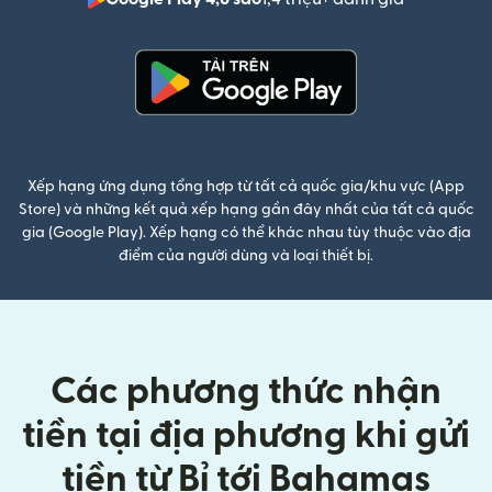
(mở trong 
(mở trong cửa sổ mới)
Xếp hạng ứng dụng tổng hợp từ tất cả quốc gia/khu vực (App
Store) và những kết quả xếp hạng gần đây nhất của tất cả quốc
gia (Google Play). Xếp hạng có thể khác nhau tùy thuộc vào địa
điểm của người dùng và loại thiết bị.
Các phương thức nhận
tiền tại địa phương khi gửi
tiền từ Bỉ tới Bahamas