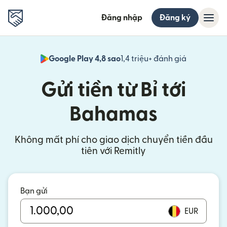
Đăng nhập
Đăng ký
Google Play 4,8 sao
1,4 triệu+ đánh giá
(mở trong 
Gửi tiền từ Bỉ tới
Bahamas
Không mất phí cho giao dịch chuyển tiền đầu
tiên với Remitly
Bạn gửi
EUR