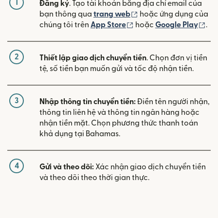
1
Đăng ký
. Tạo tài khoản bằng địa chỉ email của
(mở trong cửa sổ mới)
bạn thông qua
trang web
hoặc ứng dụng của
(mở trong cửa sổ mới)
(mở
chúng tôi trên
App Store
hoặc
Google Play
.
2
Thiết lập giao dịch chuyển tiền
. Chọn đơn vị tiền
tệ, số tiền bạn muốn gửi và tốc độ nhận tiền.
3
Nhập thông tin chuyển tiền:
Điền tên người nhận,
thông tin liên hệ và thông tin ngân hàng hoặc
nhận tiền mặt. Chọn phương thức thanh toán
khả dụng tại Bahamas.
4
Gửi và theo dõi:
Xác nhận giao dịch chuyển tiền
và theo dõi theo thời gian thực.