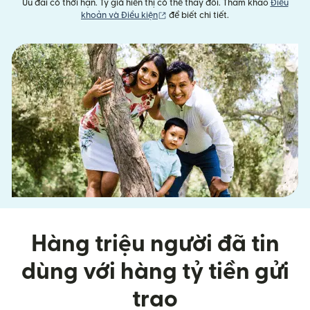
Ưu đãi có thời hạn. Tỷ giá hiển thị có thể thay đổi. Tham khảo
Điều
(mở trong cửa sổ mới)
khoản và Điều kiện
để biết chi tiết.
Hàng triệu người đã tin
dùng với hàng tỷ tiền gửi
trao