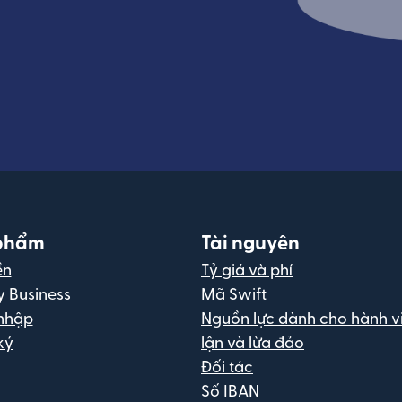
phẩm
Tài nguyên
ền
Tỷ giá và phí
y Business
Mã Swift
nhập
Nguồn lực dành cho hành vi
ký
lận và lừa đảo
Đối tác
Số IBAN