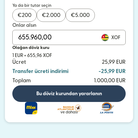
Ya da bir tutar seçin
€
200
€
2.000
€
5.000
Onlar alsın
XOF
Olağan döviz kuru
1 EUR = 655,96 XOF
Ücret
25,99 EUR
Transfer ücreti indirimi
-25,99 EUR
Toplam
1.000,00 EUR
Bu döviz kurundan yararlanın
ve dahası