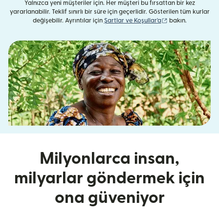
Yalnızca yeni müşteriler için. Her müşteri bu fırsattan bir kez
yararlanabilir. Teklif sınırlı bir süre için geçerlidir. Gösterilen tüm kurlar
(yeni pencerede aç
değişebilir. Ayrıntılar için
Şartlar ve Koşullar'a
bakın.
Milyonlarca insan,
milyarlar göndermek için
ona güveniyor