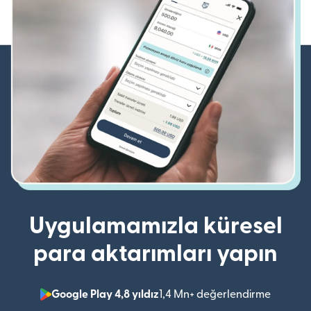
Uygulamamızla küresel
para aktarımları yapın
Google Play 4,8 yıldız
1,4 Mn+ değerlendirme
(yeni pe