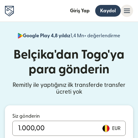
Giriş Yap
Kaydol
Google Play 4,8 yıldız
1,4 Mn+ değerlendirme
(yeni pe
Belçika'dan Togo'ya
para gönderin
Remitly ile yaptığınız ilk transferde transfer
ücreti yok
Siz gönderin
EUR