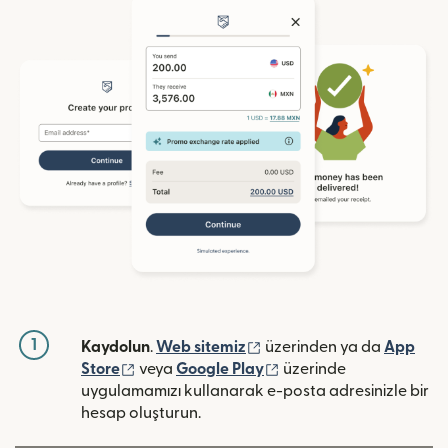
1
(yeni pencerede açılır)
Kaydolun
.
Web sitemiz
üzerinden ya da
App
(yeni pencerede açılır)
(yeni pencerede açılır)
Store
veya
Google Play
üzerinde
uygulamamızı kullanarak e-posta adresinizle bir
hesap oluşturun.