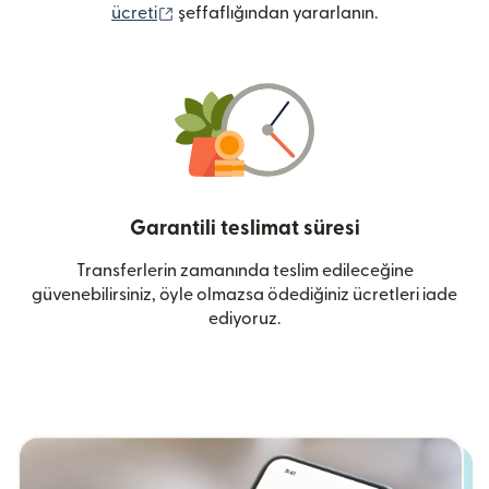
(yeni pencerede açılır)
ücreti
şeffaflığından yararlanın.
Garantili teslimat süresi
Transferlerin zamanında teslim edileceğine
güvenebilirsiniz, öyle olmazsa ödediğiniz ücretleri iade
ediyoruz.