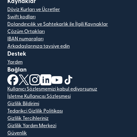
Kaynaklar
Döviz Kurları ve Ücretler
Swift kodları
Dolandırıcılık ve Sahtekarlık ile İlgili Kaynaklar
Çözüm Ortakları
IBAN numaraları
Arkadaşlarınıza tavsiye edin
Destek
Yardım
Bağlan
(yeni pencerede açılır)
(yeni pencerede açılır)
(yeni pencerede açılır)
(yeni pencerede açılır)
(yeni pencerede açılır)
(yeni pencerede açılır)
Kullanıcı Sözleşmemizi kabul ediyorsunuz
İşletme Kullanıcısı Sözleşmesi
Gizlilik Bildirimi
Tedarikçi Gizlilik Politikası
Gizlilik Tercihleriniz
Gizlilik Yardım Merkezi
Güvenlik