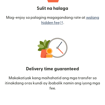
Sulit na halaga
Mag-enjoy sa palaging magagandang rate at
walang
(bubukas sa bagong wi
hidden fee
.
Delivery time guaranteed
Makakatiyak kang maihahatid ang mga transfer sa
itinakdang oras kundi ay ibabalik namin ang iyong mga
fee.