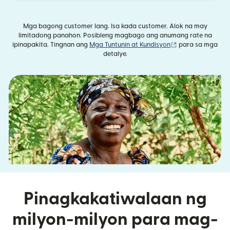
Mga bagong customer lang. Isa kada customer. Alok na may
limitadong panahon. Posibleng magbago ang anumang rate na
(bubukas sa bag
ipinapakita. Tingnan ang
Mga Tuntunin at Kundisyon
para sa mga
detalye.
Pinagkakatiwalaan ng
milyon-milyon para mag-