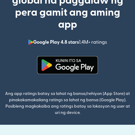
global na paggalaw ng
pera gamit ang aming
app
Google Play 4.8 stars
1.4M+ ratings
(bubukas sa
(bubukas sa bagong window)
Ang app ratings batay sa lahat ng bansa/rehiyon (App Store) at
pinakakamakailang ratings sa lahat ng bansa (Google Play).
Posibleng magkakaiba ang ratings batay sa lokasyon ng user at
uri ng device.