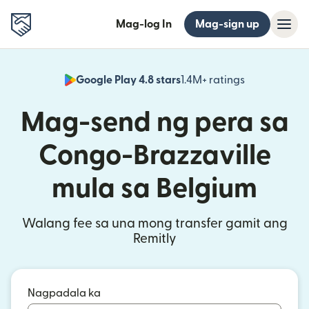
Mag-log In
Mag-sign up
Google Play 4.8 stars
1.4M+ ratings
(bubukas sa
Mag-send ng pera sa
Congo-Brazzaville
mula sa Belgium
Walang fee sa una mong transfer gamit ang
Remitly
Nagpadala ka