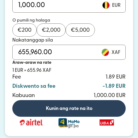
EUR
O pumili ng halaga
€
200
€
2,000
€
5,000
Nakatanggap sila
XAF
Araw-araw na rate
1 EUR = 655.96 XAF
Fee
1.89 EUR
Diskwento sa fee
-1.89 EUR
Kabuuan
1,000.00 EUR
Kunin ang rate na ito
at higit pa