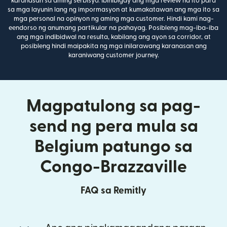
karanasan sa aming serbisyo. Ibinibigay ang mga review na ito para
sa mga layunin lang ng impormasyon at kumakatawan ang mga ito sa
mga personal na opinyon ng aming mga customer. Hindi kami nag-
eendorso ng anumang partikular na pahayag. Posibleng mag-iba-iba
ang mga indibidwal na resulta, kabilang ang ayon sa corridor, at
posibleng hindi maipakita ng mga inilarawang karanasan ang
karaniwang customer journey.
Magpatulong sa pag-
send ng pera mula sa
Belgium patungo sa
Congo-Brazzaville
FAQ sa Remitly