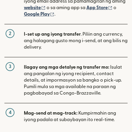
iyong email address sa pamamagitan ng aming
(bubukas sa bagong window)
(bubuka
website
o sa aming app sa
App Store
o
(bubukas sa bagong window)
Google Play
.
2
I-set up ang iyong transfer
. Piliin ang currency,
ang halagang gusto mong i-send, at ang bilis ng
delivery.
3
Ilagay ang mga detalye ng transfer mo:
Isulat
ang pangalan ng iyong recipient, contact
details, at impormasyon sa bangko o pick-up.
Pumili mula sa mga available na paraan ng
pagbabayad sa Congo-Brazzaville.
4
Mag-send at mag-track:
Kumpirmahin ang
iyong padala at subaybayan ito real-time.