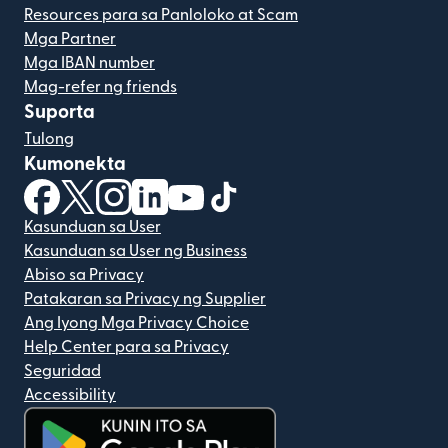
Resources para sa Panloloko at Scam
Mga Partner
Mga IBAN number
Mag-refer ng friends
Suporta
Tulong
Kumonekta
(bubukas sa bagong window)
(bubukas sa bagong window)
(bubukas sa bagong window)
(bubukas sa bagong window)
(bubukas sa bagong window)
(bubukas sa bagong windo
Kasunduan sa User
Kasunduan sa User ng Business
Abiso sa Privacy
Patakaran sa Privacy ng Supplier
Ang Iyong Mga Privacy Choice
Help Center para sa Privacy
Seguridad
Accessibility