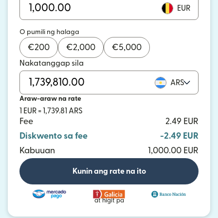
EUR
O pumili ng halaga
€
200
€
2,000
€
5,000
Nakatanggap sila
ARS
Araw-araw na rate
1 EUR = 1,739.81 ARS
Fee
2.49 EUR
Diskwento sa fee
-2.49 EUR
Kabuuan
1,000.00 EUR
Kunin ang rate na ito
at higit pa