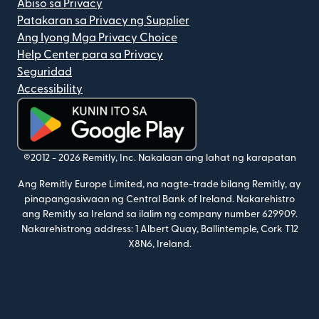
Abiso sa Privacy
Patakaran sa Privacy ng Supplier
Ang Iyong Mga Privacy Choice
Help Center para sa Privacy
Seguridad
Accessibility
(bubukas sa bagong window)
©2012 -
2026
Remitly, Inc.
Nakalaan ang lahat ng karapatan
Ang Remitly Europe Limited, na nagte-trade bilang Remitly, ay
pinapangasiwaan ng Central Bank of Ireland. Nakarehistro
ang Remitly sa Ireland sa ilalim ng company number 629909.
Nakarehistrong address: 1 Albert Quay, Ballintemple, Cork T12
X8N6, Ireland.