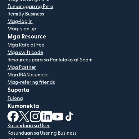
Tumanggap ng Pera
Remitly Business
Mag-log In
Mag-sign up
Mga Resource
Mga Rate at Fee
Mga swift code
Resources para sa Panloloko at Scam
Mga Partner
Mga IBAN number
Mag-refer ng friends
Suporta
Tulong
Kumonekta
(bubukas sa bagong window)
(bubukas sa bagong window)
(bubukas sa bagong window)
(bubukas sa bagong window)
(bubukas sa bagong window)
(bubukas sa bagong windo
Kasunduan sa User
Kasunduan sa User ng Business