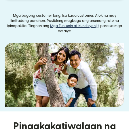
Mga bagong customer lang. Isa kada customer. Alok na may
limitadong panahon. Posibleng magbago ang anumang rate na
(bubukas sa bag
ipinapakita. Tingnan ang
Mga Tuntunin at Kundisyon
para sa mga
detalye.
Pinagkakatiwalaan ng