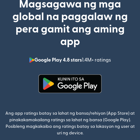
Magsagawa ng mga
global na paggalaw ng
pera gamit ang aming
app
Google Play 4.8 stars
1.4M+ ratings
(bubukas sa
(bubukas sa bagong window)
Ang app ratings batay sa lahat ng bansa/rehiyon (App Store) at
pinakakamakailang ratings sa lahat ng bansa (Google Play).
Posibleng magkakaiba ang ratings batay sa lokasyon ng user at
uri ng device.