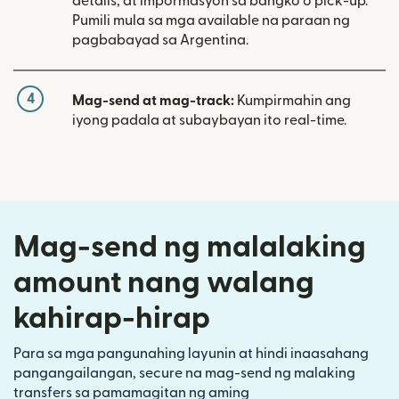
details, at impormasyon sa bangko o pick-up.
Pumili mula sa mga available na paraan ng
pagbabayad sa Argentina.
4
Mag-send at mag-track:
Kumpirmahin ang
iyong padala at subaybayan ito real-time.
Mag-send ng malalaking
amount nang walang
kahirap-hirap
Para sa mga pangunahing layunin at hindi inaasahang
pangangailangan, secure na mag-send ng malaking
transfers sa pamamagitan ng aming