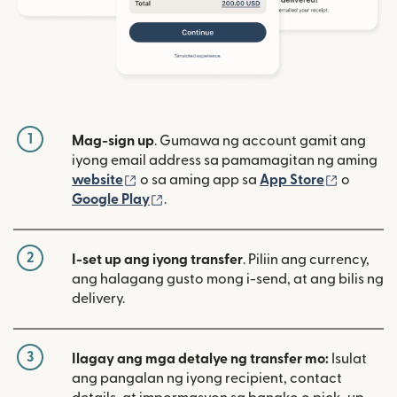
1
Mag-sign up
. Gumawa ng account gamit ang
iyong email address sa pamamagitan ng aming
(bubukas sa bagong window)
(bubuka
website
o sa aming app sa
App Store
o
(bubukas sa bagong window)
Google Play
.
2
I-set up ang iyong transfer
. Piliin ang currency,
ang halagang gusto mong i-send, at ang bilis ng
delivery.
3
Ilagay ang mga detalye ng transfer mo:
Isulat
ang pangalan ng iyong recipient, contact