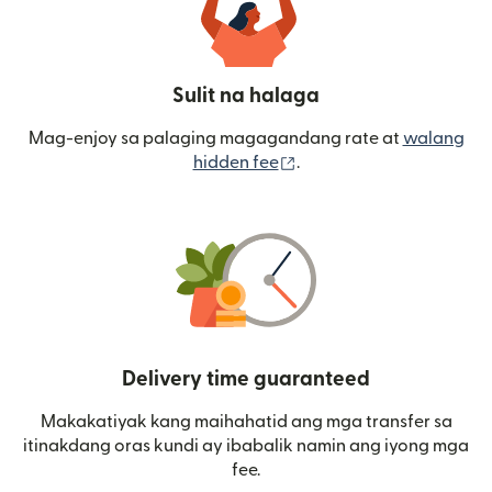
Sulit na halaga
Mag-enjoy sa palaging magagandang rate at
walang
(bubukas sa bagong wi
hidden fee
.
Delivery time guaranteed
Makakatiyak kang maihahatid ang mga transfer sa
itinakdang oras kundi ay ibabalik namin ang iyong mga
fee.