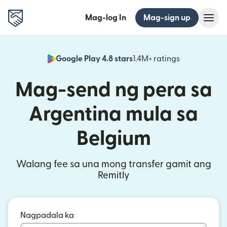
Mag-log In
Mag-sign up
Google Play 4.8 stars
1.4M+ ratings
(bubukas sa
Mag-send ng pera sa
Argentina mula sa
Belgium
Walang fee sa una mong transfer gamit ang
Remitly
Nagpadala ka