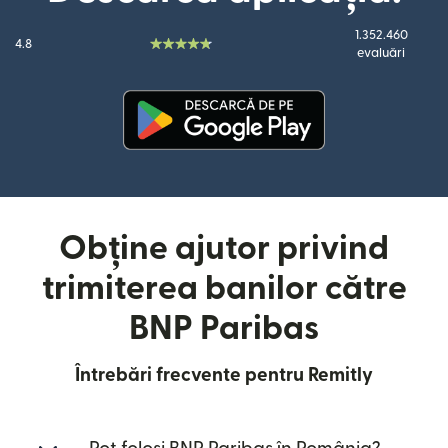
1.352.460
4.8
evaluări
(se deschide într-o fereastră n
Obține ajutor privind
trimiterea banilor către
BNP Paribas
Întrebări frecvente pentru Remitly