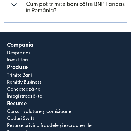
Cum pot trimite bani către BNP Paribas
în România?
Compania
Despre noi
Investitori
Produse
Trimite Bani
Remitly Business
Conectează-te
Înregistrează-te
Resurse
Cursuri valutare și comisioane
Coduri Swift
Resurse privind fraudele și escrocheriile