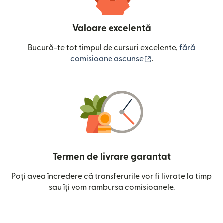
Valoare excelentă
Bucură-te tot timpul de cursuri excelente,
fără
(se deschide într-o
comisioane ascunse
.
Termen de livrare garantat
Poți avea încredere că transferurile vor fi livrate la timp
sau îți vom rambursa comisioanele.