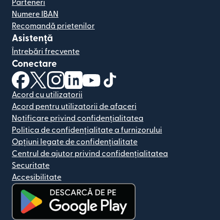
Parteneri
Numere IBAN
Recomandă prietenilor
Asistență
Întrebări frecvente
Conectare
(se deschide într-o fereastră nouă)
(se deschide într-o fereastră nouă)
(se deschide într-o fereastră nouă)
(se deschide într-o fereastră nouă)
(se deschide într-o fereastră nou
(se deschide într-o fereastr
Acord cu utilizatorii
Acord pentru utilizatorii de afaceri
Notificare privind confidențialitatea
Politica de confidențialitate a furnizorului
Opțiuni legate de confidențialitate
Centrul de ajutor privind confidențialitatea
Securitate
Accesibilitate