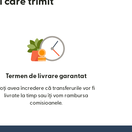
 care trimit
Termen de livrare garantat
oți avea încredere că transferurile vor fi
ntr-o fereastră nouă)
livrate la timp sau îți vom rambursa
comisioanele.