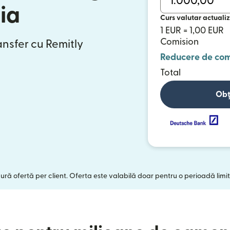
ia
Curs valutar actualiz
1 EUR = 1,00 EUR
Comision
ansfer cu Remitly
Reducere de com
Total
Obț
gură ofertă per client. Oferta este valabilă doar pentru o perioadă limit