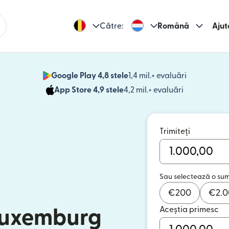
Către:
Română
Ajut
Google Play 4,8 stele
1,4 mil.+ evaluări
(se deschid
App Store 4,9 stele
4,2 mil.+ evaluări
(se deschide
Trimiteți
Sau selectează o su
€
200
€
2.
Aceștia primesc
 Luxemburg