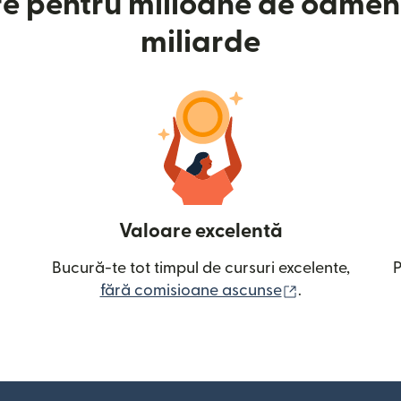
e pentru milioane de oameni
miliarde
Valoare excelentă
Bucură-te tot timpul de cursuri excelente,
P
(se deschide î
fără comisioane ascunse
.