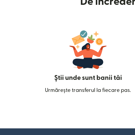
De încreder
Știi unde sunt banii tăi
Urmărește transferul la fiecare pas.