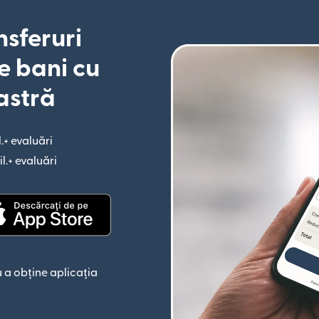
nsferuri
e bani cu
astră
l.+ evaluări
(se deschide într-o fereastră nouă)
il.+ evaluări
(se deschide într-o fereastră nouă)
astră nouă)
(se deschide într-o fereastră nouă)
 a obține aplicația