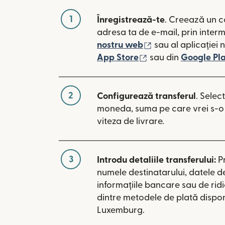
1
Înregistrează-te
. Creează un c
adresa ta de e-mail, prin inter
(se deschide într-
nostru web
sau al aplicației 
(se deschide într-o
App Store
sau din
Google Pl
2
Configurează transferul
. Selec
moneda, suma pe care vrei s-o t
viteza de livrare.
3
Introdu detaliile transferului:
P
numele destinatarului, datele d
informațiile bancare sau de rid
dintre metodele de plată dispon
Luxemburg.