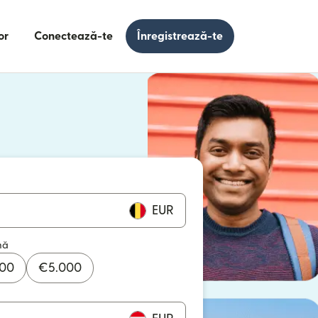
or
Conectează-te
Înregistrează-te
e într-o fereastră nouă)
 într-o fereastră nouă)
EUR
mă
000
€
5.000