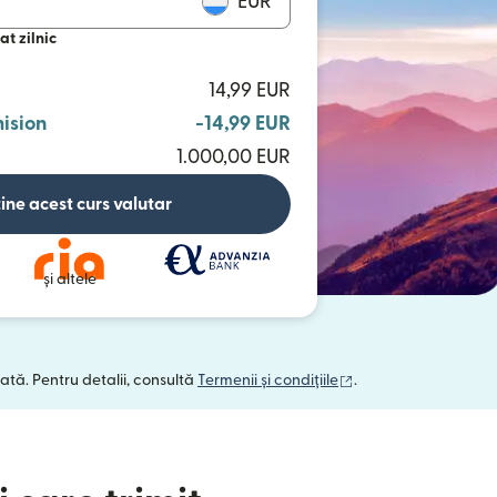
EUR
at zilnic
14,99 EUR
ision
-14,99 EUR
1.000,00 EUR
ine acest curs valutar
și altele
(se deschide într-o 
ată. Pentru detalii, consultă
Termenii și condițiile
.