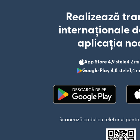
Realizează tra
internaționale d
aplicația no
App Store 4,9 stele
4,2 mi
Google Play 4,8 stele
1,4 m
(se deschide într-o fere
Scanează codul cu telefonul pentru