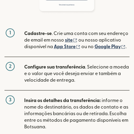
1
Cadastre-se
. Crie uma conta com seu endereço
(abre em uma nova janela
de email em nosso
site
ou nosso aplicativo
(abre em uma nova janel
(ab
disponível na
App Store
ou no
Google Play
.
2
Configure sua transferência
. Selecione a moeda
e o valor que você deseja enviar e também a
velocidade de entrega.
3
Insira os detalhes da transferência:
informe o
nome do destinatário, os dados de contato e as
informações bancárias ou de retirada. Escolha
entre os métodos de pagamento disponíveis em
Botsuana.