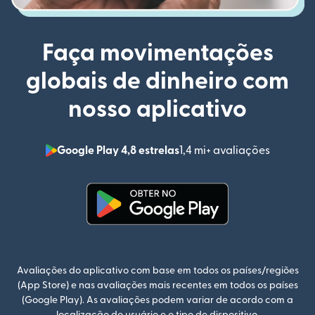
Faça movimentações
globais de dinheiro com
nosso aplicativo
Google Play 4,8 estrelas
1,4 mi+ avaliações
(abre em
(abre em uma nova janela)
Avaliações do aplicativo com base em todos os países/regiões
(App Store) e nas avaliações mais recentes em todos os países
(Google Play). As avaliações podem variar de acordo com a
localização do usuário e o tipo de dispositivo.