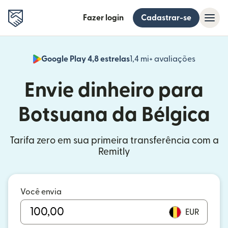
Fazer login
Cadastrar-se
Google Play 4,8 estrelas
1,4 mi+ avaliações
(abre em
Envie dinheiro para
Botsuana da Bélgica
Tarifa zero em sua primeira transferência com a
Remitly
Você envia
EUR