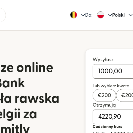
Do:
Polski
Wysyłasz
dze online
Bank
Lub wybierz kwotę
ała rawska
€
200
€
20
Otrzymują
lgii za
mitly
Codzienny kurs