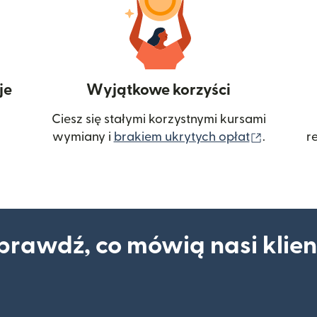
je
Wyjątkowe korzyści
Ciesz się stałymi korzystnymi kursami
(otwiera
wymiany i
brakiem ukrytych opłat
.
r
prawdź, co mówią nasi klien