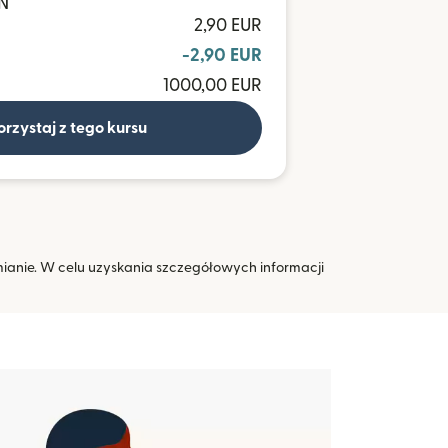
LN
2,90 EUR
-2,90 EUR
1000,00 EUR
orzystaj z tego kursu
mianie. W celu uzyskania szczegółowych informacji
 oknie)