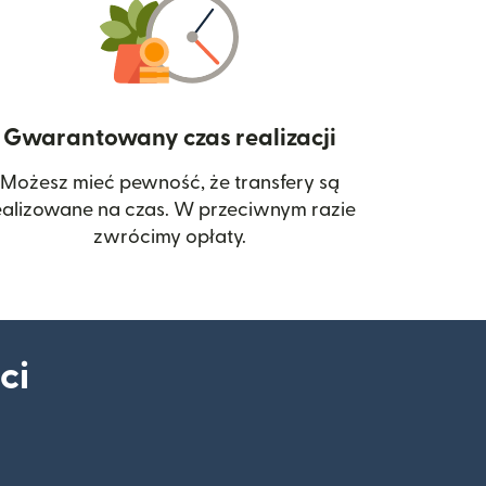
Gwarantowany czas realizacji
Możesz mieć pewność, że transfery są
 się w nowym oknie)
ealizowane na czas. W przeciwnym razie
zwrócimy opłaty.
ci