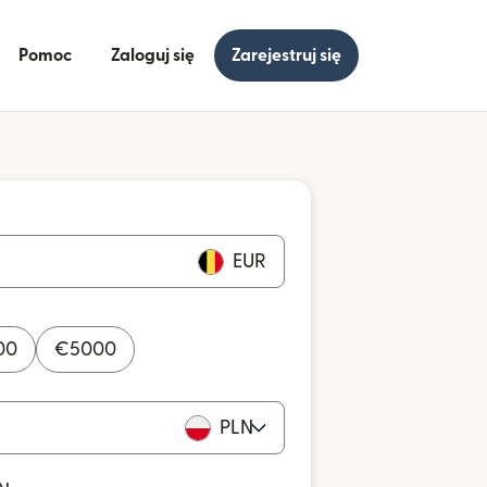
Pomoc
Zaloguj się
Zarejestruj się
EUR
00
€
5000
PLN