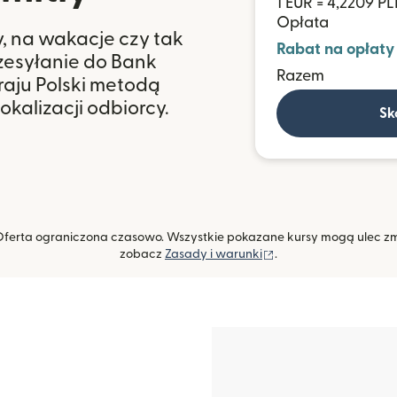
1 EUR = 4,2209 P
Opłata
y, na wakacje czy tak
Rabat na opłaty
rzesyłanie do Bank
Razem
raju Polski metodą
kalizacji odbiorcy.
Sk
. Oferta ograniczona czasowo. Wszystkie pokazane kursy mogą ulec z
(otwiera się w nowym
zobacz
Zasady i warunki
.