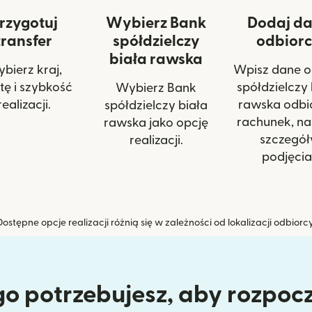
rzygotuj
Wybierz Bank
Dodaj d
transfer
spółdzielczy
odbior
biała rawska
bierz kraj,
Wpisz dane o
ę i szybkość
spółdzielczy 
Wybierz Bank
realizacji.
rawska odbi
spółdzielczy biała
rachunek, na
rawska jako opcję
szczegół
realizacji.
podjęcia
Dostępne opcje realizacji różnią się w zależności od lokalizacji odbiorcy
o potrzebujesz, aby rozpoc