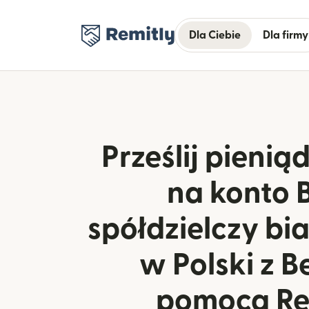
Dla Ciebie
Dla firmy
Prześlij pienią
na konto 
spółdzielczy bi
w Polski z Be
pomocą Re