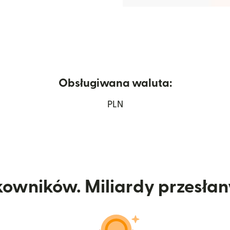
Obsługiwana waluta:
twiera się w nowym oknie)
PLN
kowników. Miliardy przesła