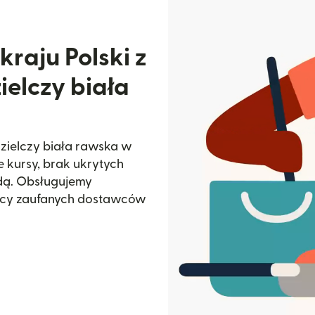
kraju Polski z
elczy biała
dzielczy biała rawska w
e kursy, brak ukrytych
odą. Obsługujemy
ięcy zaufanych dostawców