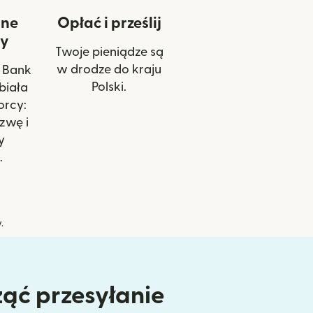
ane
Opłać i prześlij
cy
Twoje pieniądze są
w drodze do kraju
 Bank
Polski.
biała
orcy:
zwę i
y
.
.
ząć przesyłanie