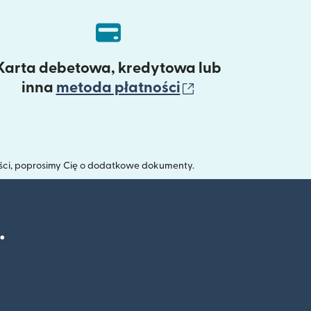
Karta debetowa, kredytowa lub
(otwiera się w 
inna
metoda płatności
ści, poprosimy Cię o dodatkowe dokumenty.
.