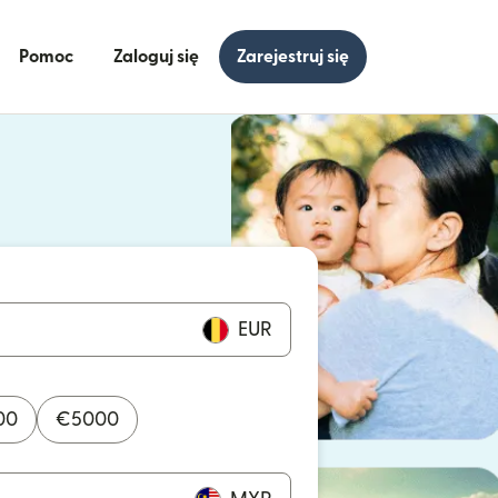
Pomoc
Zaloguj się
Zarejestruj się
się w nowym oknie)
ię w nowym oknie)
EUR
00
€
5000