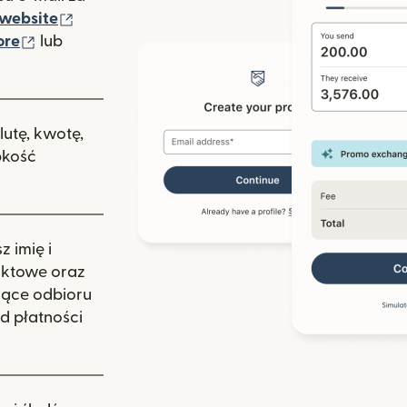
(otwiera się w nowym oknie)
website
(otwiera się w nowym oknie)
ore
lub
nowym oknie)
lutę, kwotę,
bkość
 imię i
aktowe oraz
zące odbioru
d płatności