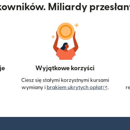
kowników. Miliardy przesła
je
Wyjątkowe korzyści
Ciesz się stałymi korzystnymi kursami
(otwiera
wymiany i
brakiem ukrytych opłat
.
r