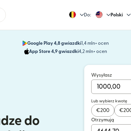
Do:
Polski
Google Play 4,8 gwiazdki
1,4 mln+ ocen
(otwiera 
App Store 4,9 gwiazdki
4,2 mln+ ocen
(otwiera s
Wysyłasz
Lub wybierz kwotę
€
200
€
20
ądze do
Otrzymują