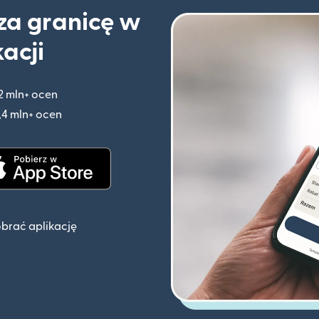
 za granicę w
kacji
2 mln+ ocen
(otwiera się w nowym oknie)
,4 mln+ ocen
(otwiera się w nowym oknie)
knie)
(otwiera się w nowym oknie)
obrać aplikację