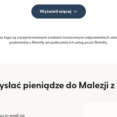
Wyświetl więcej
z loga są zarejestrowanymi znakami towarowymi odpowiednich właśc
podmiotów z Remitly ani polecania ich usług przez Remitly.
słać pieniądze do Malezji z 
u e-mail za