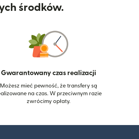
nych środków.
Gwarantowany czas realizacji
Możesz mieć pewność, że transfery są
 się w nowym oknie)
ealizowane na czas. W przeciwnym razie
zwrócimy opłaty.