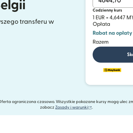
elgii
Codzienny kurs
1 EUR = 4,6447 M
szego transferu w
Opłata
Rabat na opłaty
Razem
Sk
. Oferta ograniczona czasowo. Wszystkie pokazane kursy mogą ulec z
(otwiera się w nowym
zobacz
Zasady i warunki
.