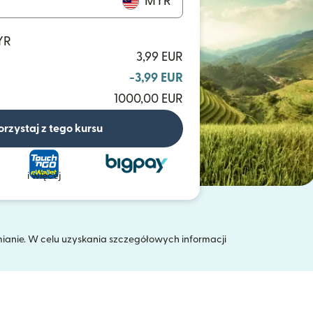
MYR
YR
3,99 EUR
-3,99 EUR
1000,00 EUR
orzystaj z tego kursu
i więcej
mianie. W celu uzyskania szczegółowych informacji
 oknie)