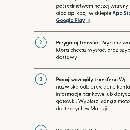
pośrednictwem naszej witryny
albo aplikacji w sklepie
App St
(otwiera się w 
Google Play
.
2
Przygotuj transfer
. Wybierz wa
którą chcesz wysłać, oraz szy
dostawy.
3
Podaj szczegóły transferu:
Wpisz
nazwisko odbiorcy, dane kont
informacje bankowe lub dotyc
gotówki. Wybierz jedną z meto
dostępnych w Malezji.