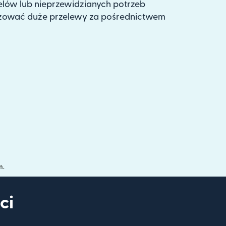
ów lub nieprzewidzianych potrzeb
izować duże przelewy za pośrednictwem
m.
ci