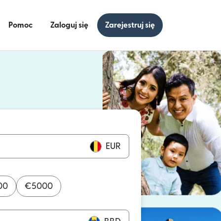
Pomoc
Zaloguj się
Zarejestruj się
się w nowym oknie)
ię w nowym oknie)
EUR
00
€
5000