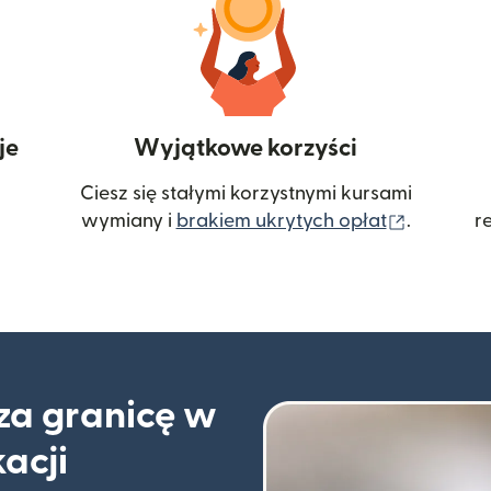
je
Wyjątkowe korzyści
Ciesz się stałymi korzystnymi kursami
(otwiera
wymiany i
brakiem ukrytych opłat
.
r
 za granicę w
kacji