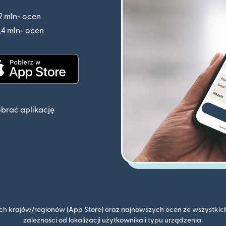
2 mln+ ocen
(otwiera się w nowym oknie)
,4 mln+ ocen
(otwiera się w nowym oknie)
knie)
(otwiera się w nowym oknie)
obrać aplikację
kich krajów/regionów (App Store) oraz najnowszych ocen ze wszystkich
zależności od lokalizacji użytkownika i typu urządzenia.