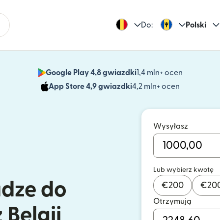
Do:
Polski
Google Play 4,8 gwiazdki
1,4 mln+ ocen
(otwiera 
App Store 4,9 gwiazdki
4,2 mln+ ocen
(otwiera s
Wysyłasz
Lub wybierz kwotę
ądze do
€
200
€
20
Otrzymują
 Belgii