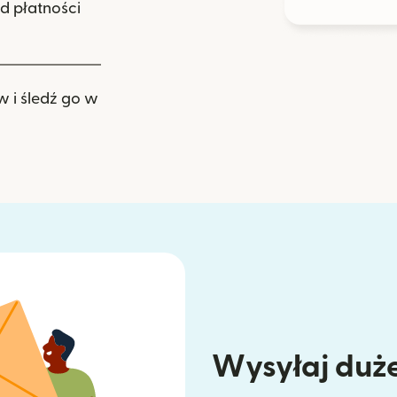
d płatności
w i śledź go w
Wysyłaj duże