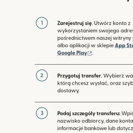
1
Zarejestruj się
. Utwórz konto z
wykorzystaniem swojego adres
pośrednictwem naszej witryny
albo aplikacji w sklepie
App St
(otwiera się w 
Google Play
.
2
Przygotuj transfer
. Wybierz wa
którą chcesz wysłać, oraz szy
dostawy.
3
Podaj szczegóły transferu:
Wpisz
nazwisko odbiorcy, dane kont
informacje bankowe lub dotyc