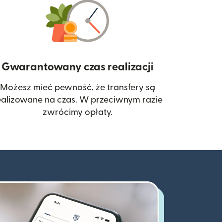
Gwarantowany czas realizacji
Możesz mieć pewność, że transfery są
 się w nowym oknie)
ealizowane na czas. W przeciwnym razie
zwrócimy opłaty.