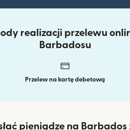
dy realizacji przelewu onlin
Barbadosu
Przelew na kartę debetową
łać pieniądze na Barbados z