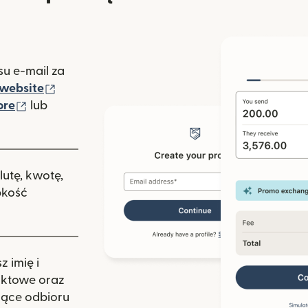
u e-mail za
(otwiera się w nowym oknie)
website
(otwiera się w nowym oknie)
ore
lub
nowym oknie)
lutę, kwotę,
bkość
 imię i
aktowe oraz
zące odbioru