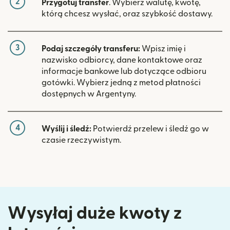
2
Przygotuj transfer
. Wybierz walutę, kwotę,
którą chcesz wysłać, oraz szybkość dostawy.
3
Podaj szczegóły transferu:
Wpisz imię i
nazwisko odbiorcy, dane kontaktowe oraz
informacje bankowe lub dotyczące odbioru
gotówki. Wybierz jedną z metod płatności
dostępnych w Argentyny.
4
Wyślij i śledź:
Potwierdź przelew i śledź go w
czasie rzeczywistym.
Wysyłaj duże kwoty z