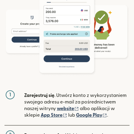
1
Zarejestruj się
. Utwórz konto z wykorzystaniem
swojego adresu e-mail za pośrednictwem
(otwiera się w nowym ok
naszej witryny
website
albo aplikacji w
(otwiera się w nowym oknie)
(otwiera si
sklepie
App Store
lub
Google Play
.