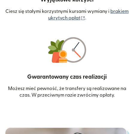
Ciesz się stałymi korzystnymi kursami wymiany i
brakiem
(otwiera się w nowym 
ukrytych opłat
.
Gwarantowany czas realizacji
Możesz mieć pewność, że transfery są realizowane na
czas. W przeciwnym razie zwrócimy opłaty.