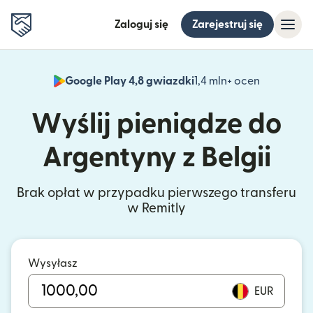
Zaloguj się
Zarejestruj się
Google Play 4,8 gwiazdki
1,4 mln+ ocen
(otwiera 
Wyślij pieniądze do
Argentyny z Belgii
Brak opłat w przypadku pierwszego transferu
w Remitly
Wysyłasz
EUR