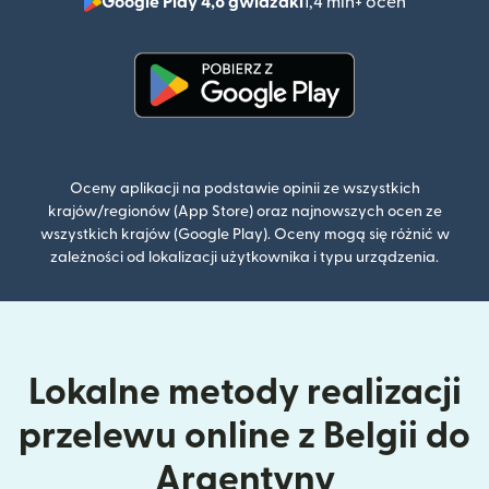
Google Play 4,8 gwiazdki
1,4 mln+ ocen
(otwiera 
(otwiera się w nowym oknie)
Oceny aplikacji na podstawie opinii ze wszystkich
krajów/regionów (App Store) oraz najnowszych ocen ze
wszystkich krajów (Google Play). Oceny mogą się różnić w
zależności od lokalizacji użytkownika i typu urządzenia.
Lokalne metody realizacji
przelewu online z Belgii do
Argentyny