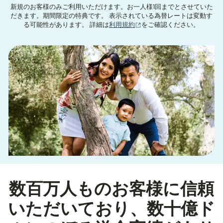
新規のお客様のみご利用いただけます。お一人様1回までとさせていた
だきます。期間限定の特典です。 表示されている為替レートは変動す
（別ウィンドウで開きます
る可能性があります。 詳細は
利用規約
をご確認ください。
数百万人ものお客様に信頼
いただいており、数十億ド