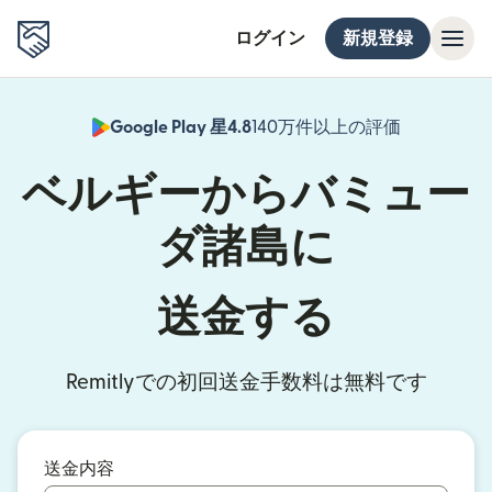
ログイン
新規登録
Google Play 星4.8
140万件以上の評価
（別ウィン
ベルギーからバミュー
ダ諸島に
送金する
Remitlyでの初回送金手数料は無料です
送金内容