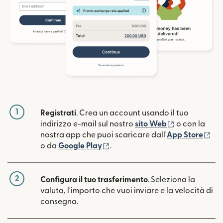
1
Registrati
. Crea un account usando il tuo
(si apre in un
indirizzo e-mail sul nostro
sito Web
o con la
(si
nostra app che puoi scaricare dall'
App Store
(si apre in una nuova finestra)
o da
Google Play
.
2
Configura il tuo trasferimento
. Seleziona la
valuta, l'importo che vuoi inviare e la velocità di
consegna.