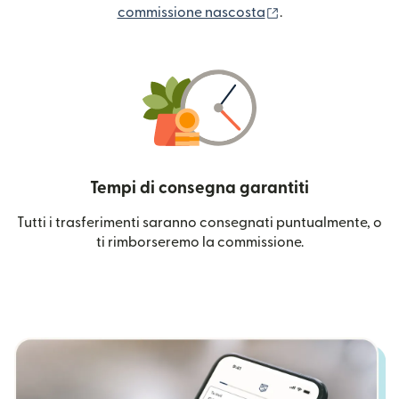
(si apre in una nuo
commissione nascosta
.
Tempi di consegna garantiti
Tutti i trasferimenti saranno consegnati puntualmente, o
ti rimborseremo la commissione.