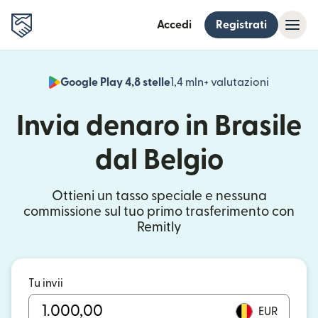
Accedi
Registrati
Google Play 4,8 stelle
1,4 mln+ valutazioni
(si apre i
Invia denaro in Brasile
dal Belgio
Ottieni un tasso speciale e nessuna
commissione sul tuo primo trasferimento con
Remitly
Tu invii
EUR