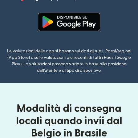
(si apre i
(si apre in una nuova finestra)
Le valutazioni delle app si basano sui dati di tutti i Paesi/regioni
(App Store) e sulle valutazioni più recenti di tutti i Paesi (Google
Play). Le valutazioni possono variare in base alla posizione
dell'utente e al tipo di dispositivo.
Modalità di consegna
locali quando invii dal
Belgio in Brasile