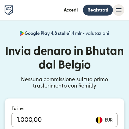
Accedi
Registrati
Google Play 4,8 stelle
1,4 mln+ valutazioni
(si apre i
Invia denaro in Bhutan
dal Belgio
Nessuna commissione sul tuo primo
trasferimento con Remitly
Tu invii
EUR