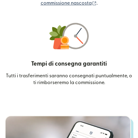
(si apre in una nuo
commissione nascosta
.
Tempi di consegna garantiti
Tutti i trasferimenti saranno consegnati puntualmente, o
ti rimborseremo la commissione.