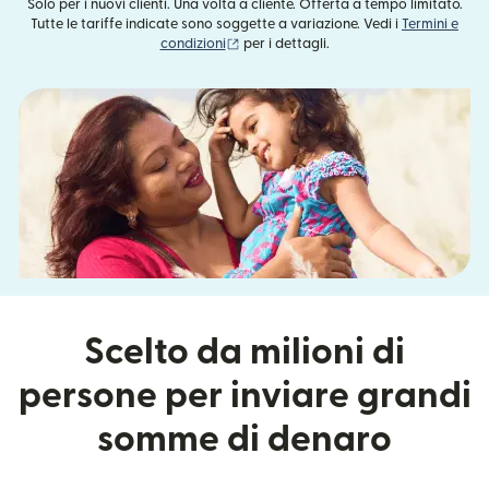
Solo per i nuovi clienti. Una volta a cliente. Offerta a tempo limitato.
Tutte le tariffe indicate sono soggette a variazione. Vedi i
Termini e
(si apre in una nuova finestra)
condizioni
per i dettagli.
Scelto da milioni di
persone per inviare grandi
somme di denaro