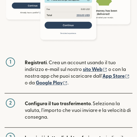
1
Registrati
. Crea un account usando il tuo
(si apre in un
indirizzo e-mail sul nostro
sito Web
o con la
(si
nostra app che puoi scaricare dall'
App Store
(si apre in una nuova finestra)
o da
Google Play
.
2
Configura il tuo trasferimento
. Seleziona la
valuta, l'importo che vuoi inviare e la velocità di
consegna.