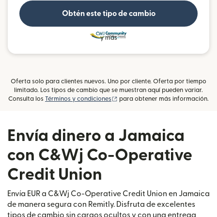
Obtén este tipo de cambio
y más
Oferta solo para clientes nuevos. Uno por cliente. Oferta por tiempo
limitado. Los tipos de cambio que se muestran aquí pueden variar.
(se abre en una ventana nueva)
Consulta los
Términos y condiciones
para obtener más información.
Envía dinero a Jamaica
con C&Wj Co-Operative
Credit Union
Envía EUR a C&Wj Co-Operative Credit Union en Jamaica
de manera segura con Remitly. Disfruta de excelentes
tipos de cambio sin cargos ocultos y con una entrega