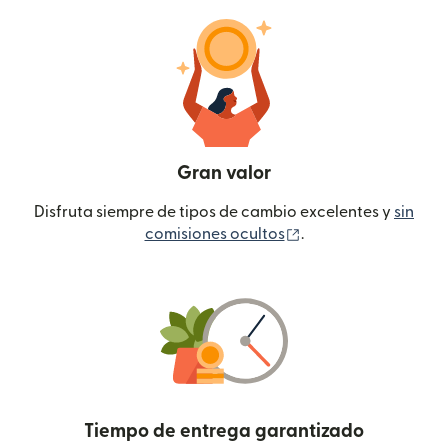
Gran valor
Disfruta siempre de tipos de cambio excelentes y
sin
(se abre en una ven
comisiones ocultos
.
Tiempo de entrega garantizado