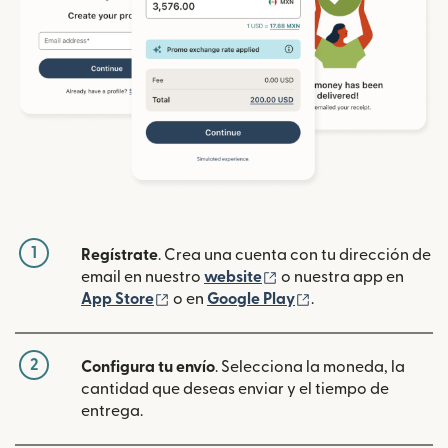
1
Regístrate
. Crea una cuenta con tu dirección de
(se abre en una ventan
email en nuestro
website
o nuestra app en
(se abre en una ventana nueva)
(se abre en una ve
App Store
o en
Google Play
.
2
Configura tu envío
. Selecciona la moneda, la
cantidad que deseas enviar y el tiempo de
entrega.