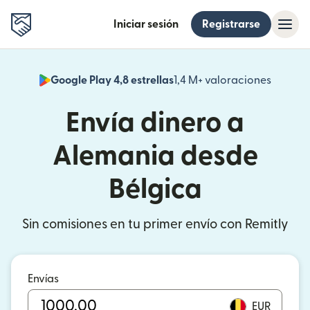
Iniciar sesión
Registrarse
Google Play 4,8 estrellas
1,4 M+ valoraciones
(se abr
Envía dinero a
Alemania desde
Bélgica
Sin comisiones en tu primer envío con Remitly
Envías
EUR