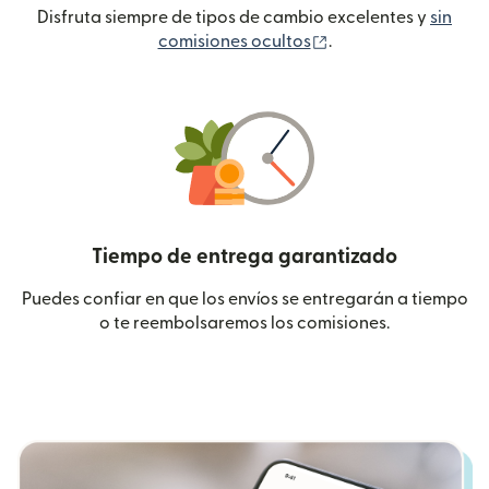
Disfruta siempre de tipos de cambio excelentes y
sin
(se abre en una ven
comisiones ocultos
.
Tiempo de entrega garantizado
Puedes confiar en que los envíos se entregarán a tiempo
o te reembolsaremos los comisiones.