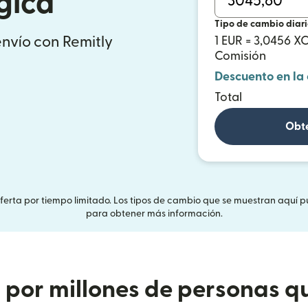
gica
Tipo de cambio diar
envío con Remitly
1 EUR = 3,0456 X
Comisión
Descuento en la
Total
Obté
Oferta por tiempo limitado. Los tipos de cambio que se muestran aquí p
para obtener más información.
or millones de personas qu