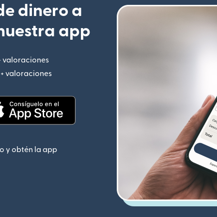
e dinero a
nuestra app
+ valoraciones
(se abre en una ventana nueva)
M+ valoraciones
(se abre en una ventana nueva)
 nueva)
(se abre en una ventana nueva)
o y obtén la app