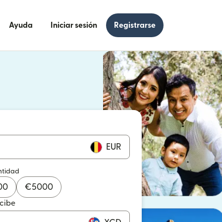
Ayuda
Iniciar sesión
Registrarse
e en una ventana nueva)
 en una ventana nueva)
EUR
ntidad
00
€
5000
ecibe