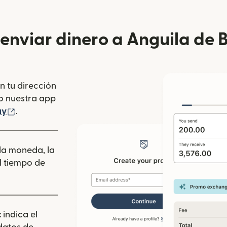
enviar dinero a Anguila de B
n tu dirección
se abre en una ventana nueva)
o nuestra app
 ventana nueva)
(se abre en una ventana nueva)
ay
.
 la moneda, la
l tiempo de
:
indica el