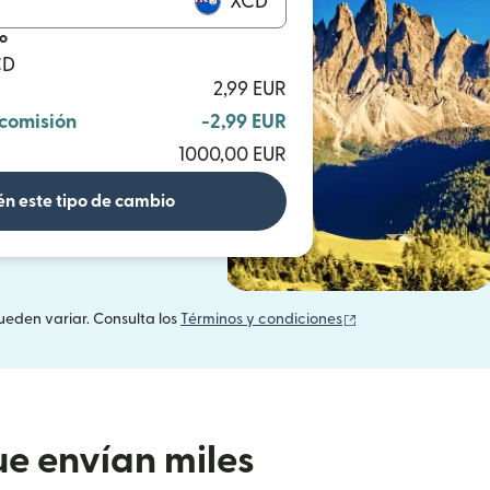
XCD
io
CD
2,99 EUR
 comisión
-2,99 EUR
1000,00 EUR
n este tipo de cambio
(se abre en una v
ueden variar. Consulta los
Términos y condiciones
e envían miles