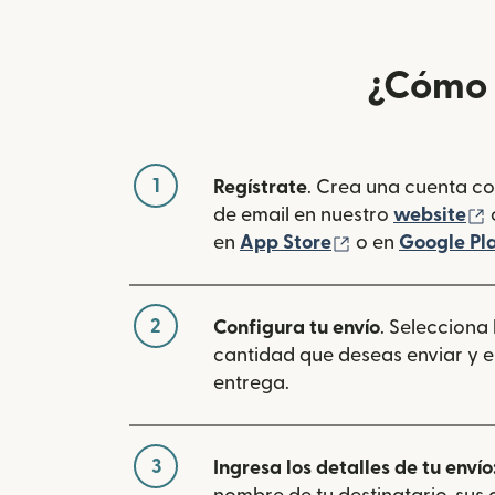
¿Cómo 
1
Regístrate
. Crea una cuenta co
(
de email en nuestro
website
(se abre en una
en
App Store
o en
Google Pl
2
Configura tu envío
. Selecciona
cantidad que deseas enviar y e
entrega.
3
Ingresa los detalles de tu envío