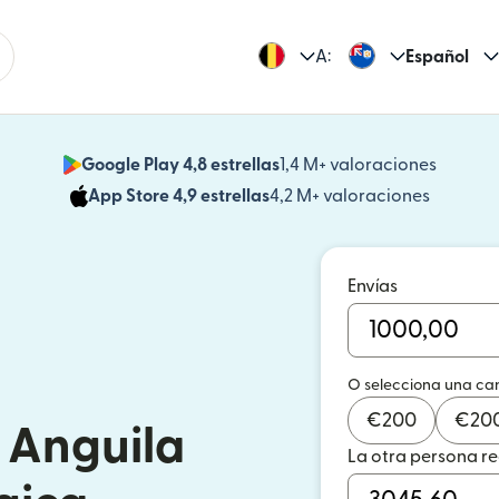
A:
Español
Google Play 4,8 estrellas
1,4 M+ valoraciones
(se abr
App Store 4,9 estrellas
4,2 M+ valoraciones
(se abre
Envías
O selecciona una ca
€
200
€
20
a Anguila
La otra persona r