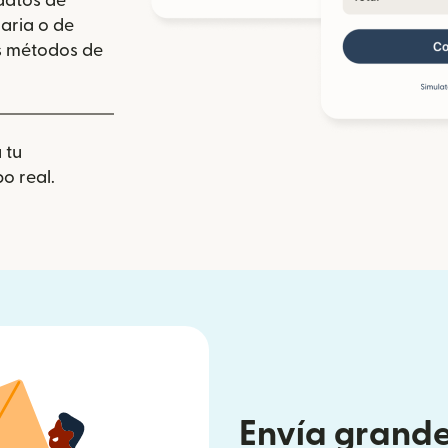
 datos de
aria o de
los métodos de
 tu
o real.
Envía grande