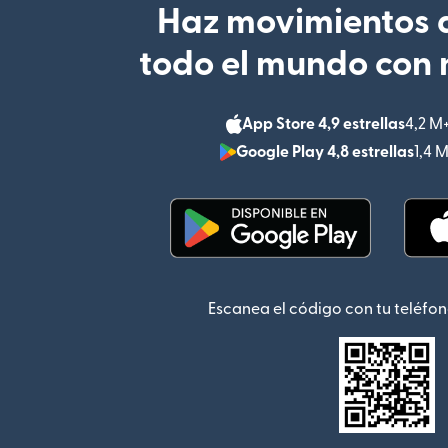
Haz movimientos d
todo el mundo con 
App Store 4,9 estrellas
4,2 M
Google Play 4,8 estrellas
1,4 
(se abre en una ventana
Escanea el código con tu teléfon